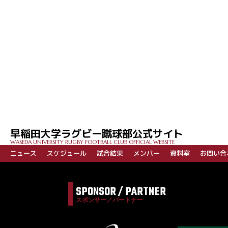
投
稿
ナ
ビ
早稲田大学ラグビー蹴球部公式サイト
ゲ
WASEDA UNIVERSITY RUGBY FOOTBALL CLUB OFFICIAL WEBSITE
ー
ニュース
スケジュール
試合結果
メンバー
資料室
お問い合
シ
ョ
SPONSOR / PARTNER
ン
スポンサー／パートナー