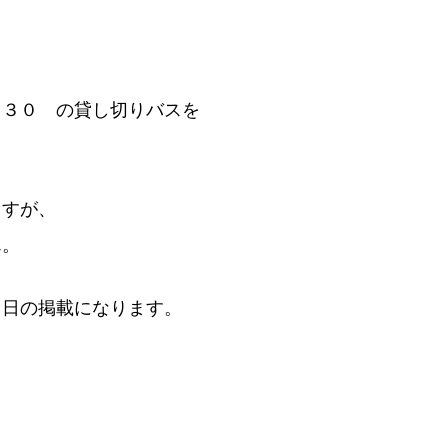
：３０ の貸し切りバスを
ますが、
ん。
６日の掲載になります。