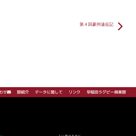
第４回豪州遠征記
わせ
部紹介
データに関して
リンク
早稲田ラグビー倶楽部