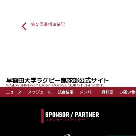
第２回豪州遠征記
投
稿
ナ
ビ
早稲田大学ラグビー蹴球部公式サイト
ゲ
WASEDA UNIVERSITY RUGBY FOOTBALL CLUB OFFICIAL WEBSITE
ー
ニュース
スケジュール
試合結果
メンバー
資料室
お問い合
シ
ョ
SPONSOR / PARTNER
ン
スポンサー／パートナー