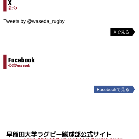
X
公式X
Tweets by @waseda_rugby
Xで見る
Facebook
公式Facebook
Facebookで見る
投
稿
ナ
ビ
ゲ
早稲田大学ラグビー蹴球部公式サイト
ー