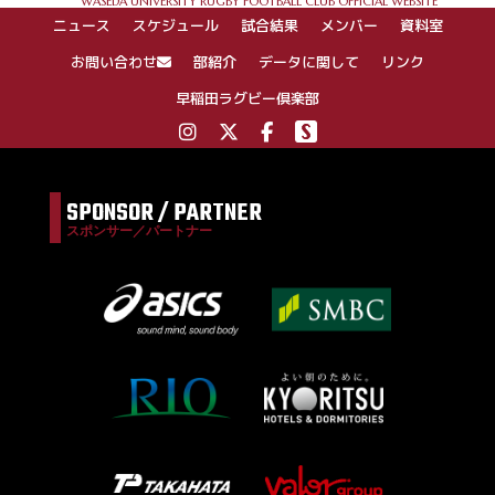
WASEDA UNIVERSITY RUGBY FOOTBALL CLUB OFFICIAL WEBSITE
シ
ニュース
スケジュール
試合結果
メンバー
資料室
ョ
ン
お問い合わせ
部紹介
データに関して
リンク
早稲田ラグビー倶楽部
SPONSOR / PARTNER
スポンサー／パートナー