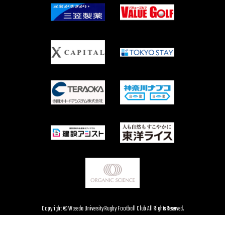
Copyright © Waseda University Rugby Football Club All Rights Reserved.