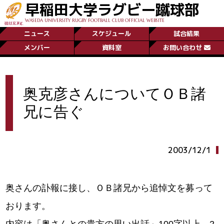
早稲田大学ラグビー蹴球部
WASEDA UNIVERSITY RUGBY FOOTBALL CLUB OFFICIAL WEBSITE
ニュース
スケジュール
試合結果
メンバー
資料室
お問い合わせ
奥克彦さんについてＯＢ諸
兄に告ぐ
2003/12/1
奥さんの訃報に接し、ＯＢ諸兄から追悼文を募って
おります。