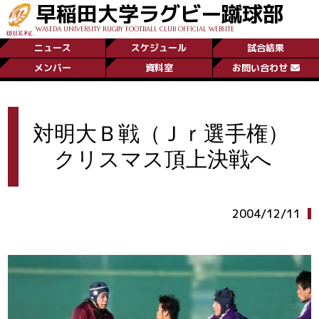
早稲田大学ラグビー蹴球部
WASEDA UNIVERSITY RUGBY FOOTBALL CLUB OFFICIAL WEBSITE
ニュース
スケジュール
試合結果
メンバー
資料室
お問い合わせ
対明大Ｂ戦（Ｊｒ選手権）
クリスマス頂上決戦へ
2004/12/11