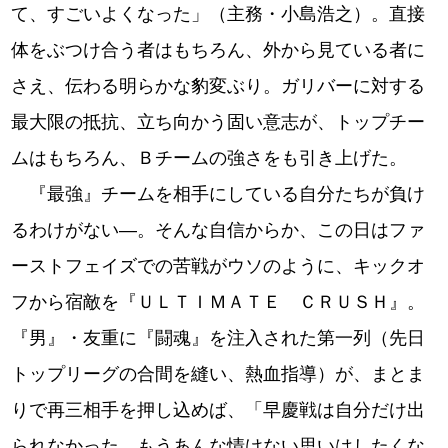
て、すごいよくなった」（主務・小島浩之）。直接
体をぶつけ合う者はもちろん、外から見ている者に
さえ、伝わる明らかな豹変ぶり。ガリバーに対する
最大限の抵抗、立ち向かう固い意志が、トップチー
ムはもちろん、Ｂチームの強さをも引き上げた。
『最強』チームを相手にしている自分たちが負け
るわけがない―。そんな自信からか、この日はファ
ーストフェイズでの苦戦がウソのように、キックオ
フから宿敵を『ＵＬＴＩＭＡＴＥ ＣＲＵＳＨ』。
『男』・友重に『闘魂』を注入された第一列（先日
トップリーグの合間を縫い、熱血指導）が、まとま
りで再三相手を押し込めば、「早慶戦は自分だけ出
られなかった。もうあんな情けない思いはしたくな