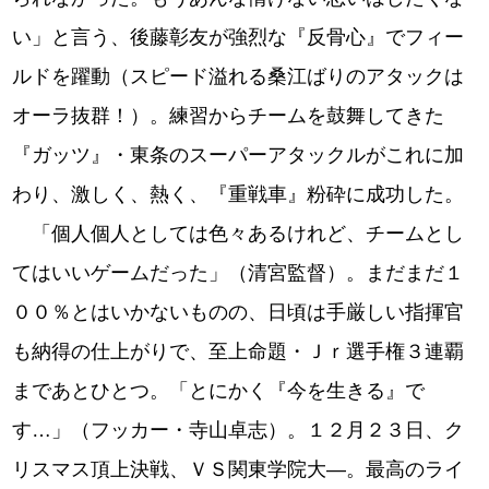
い」と言う、後藤彰友が強烈な『反骨心』でフィー
ルドを躍動（スピード溢れる桑江ばりのアタックは
オーラ抜群！）。練習からチームを鼓舞してきた
『ガッツ』・東条のスーパーアタックルがこれに加
わり、激しく、熱く、『重戦車』粉砕に成功した。
「個人個人としては色々あるけれど、チームとし
てはいいゲームだった」（清宮監督）。まだまだ１
００％とはいかないものの、日頃は手厳しい指揮官
も納得の仕上がりで、至上命題・Ｊｒ選手権３連覇
まであとひとつ。「とにかく『今を生きる』で
す…」（フッカー・寺山卓志）。１２月２３日、ク
リスマス頂上決戦、ＶＳ関東学院大―。最高のライ