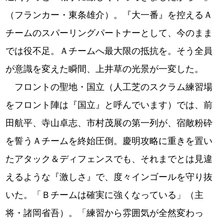
（フランカー・東条雄介）。『大一番』を控えるＡ
チームのスパーリングパートナーとして、今のまま
では役不足。Ａチームへ最大限の抵抗を。そう全員
が意識を変えた瞬間、上井草の光景が一変した。
フロントの聖地・国立（人工芝のスクラム練習場
をフロント陣は『国立』と呼んでいます）では、前
田航平、寺山卓志、市村茂展の第一列が、宿敵粉砕
を誓うＡチームを終始圧倒。慶明攻略に重きを置い
たアタック＆ディフェンスでも、それまでとは見違
えるような『激しさ』で、度々インゴールを守り抜
いた。「Ｂチームは確実に強くなっている」（主
将・諸岡省吾）。「練習から雰囲気が全然変わっ