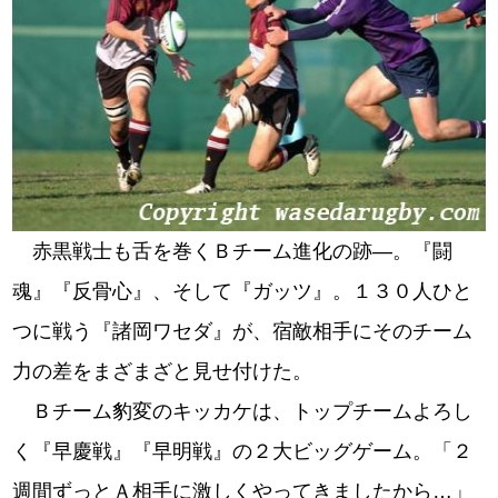
赤黒戦士も舌を巻くＢチーム進化の跡―。『闘
魂』『反骨心』、そして『ガッツ』。１３０人ひと
つに戦う『諸岡ワセダ』が、宿敵相手にそのチーム
力の差をまざまざと見せ付けた。
Ｂチーム豹変のキッカケは、トップチームよろし
く『早慶戦』『早明戦』の２大ビッグゲーム。「２
週間ずっとＡ相手に激しくやってきましたから…」