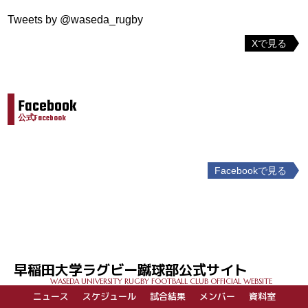
Tweets by @waseda_rugby
Xで見る
Facebook
公式Facebook
Facebookで見る
投
稿
ナ
ビ
ゲ
早稲田大学ラグビー蹴球部公式サイト
ー
WASEDA UNIVERSITY RUGBY FOOTBALL CLUB OFFICIAL WEBSITE
シ
ニュース
スケジュール
試合結果
メンバー
資料室
ョ