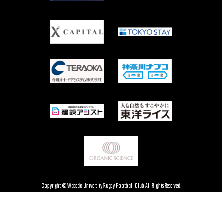
Copyright © Waseda University Rugby Football Club All Rights Reserved.