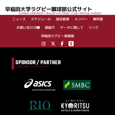
ゲ
早稲田大学ラグビー蹴球部公式サイト
ー
WASEDA UNIVERSITY RUGBY FOOTBALL CLUB OFFICIAL WEBSITE
シ
ニュース
スケジュール
試合結果
メンバー
資料室
ョ
ン
お問い合わせ
部紹介
データに関して
リンク
早稲田ラグビー倶楽部
SPONSOR / PARTNER
スポンサー／パートナー