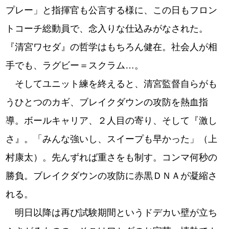
プレー」と指揮官も公言する様に、この日もフロン
トコーチ総動員で、念入りな仕込みがなされた。
『清宮ワセダ』の哲学はもちろん健在。社会人が相
手でも、ラグビー＝スクラム…。
そしてユニット練を終えると、清宮監督自らがも
うひとつのカギ、ブレイクダウンの攻防を熱血指
導。ボールキャリア、２人目の寄り、そして『激し
さ』。「みんな強いし、スイープも早かった」（上
村康太）。先んずれば重さをも制す。コンマ何秒の
勝負。ブレイクダウンの攻防に赤黒ＤＮＡが凝縮さ
れる。
明日以降は再び試験期間というドデカい壁が立ち