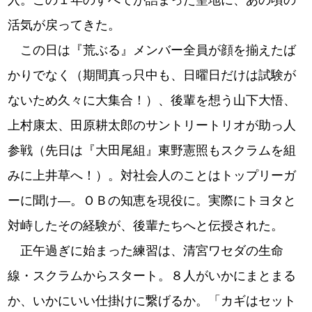
入。この１年のすべてが詰まった聖地に、あの頃の
活気が戻ってきた。
この日は『荒ぶる』メンバー全員が顔を揃えたば
かりでなく（期間真っ只中も、日曜日だけは試験が
ないため久々に大集合！）、後輩を想う山下大悟、
上村康太、田原耕太郎のサントリートリオが助っ人
参戦（先日は『大田尾組』東野憲照もスクラムを組
みに上井草へ！）。対社会人のことはトップリーガ
ーに聞け―。ＯＢの知恵を現役に。実際にトヨタと
対峙したその経験が、後輩たちへと伝授された。
正午過ぎに始まった練習は、清宮ワセダの生命
線・スクラムからスタート。８人がいかにまとまる
か、いかにいい仕掛けに繋げるか。「カギはセット