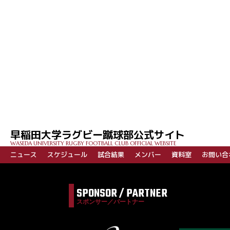
投
稿
ナ
ビ
早稲田大学ラグビー蹴球部公式サイト
ゲ
WASEDA UNIVERSITY RUGBY FOOTBALL CLUB OFFICIAL WEBSITE
ー
ニュース
スケジュール
試合結果
メンバー
資料室
お問い合
シ
ョ
SPONSOR / PARTNER
ン
スポンサー／パートナー