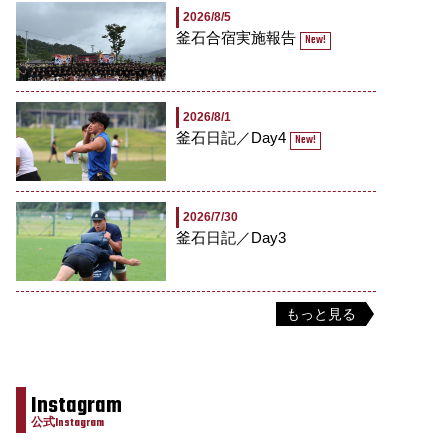
2026/8/5
釜石合宿実施報告
New!
2026/8/1
釜石日記／Day4
New!
2026/7/30
釜石日記／Day3
もっと見る
Instagram
公式Instagram