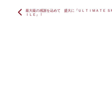
最大級の感謝を込めて 盛大に『ＵＬＴＩＭＡＴＥ Ｓ
ＩＬＥ』！