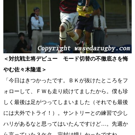
＜対抗戦主将デビュー モード切替の不徹底さを悔
やむ佐々木隆道＞
「今日はきつかったです。ＢＫが抜けたところをフ
ォローして、ＦＷも走り続けてましたから。僕も珍
しく最後は足がつってしまいました（それでも最後
には大外でトライ！）。サントリーとの練習で少し
ハリがあるなと思ってはいたんですけど…。先週か
ら言っていた３ケタ、完封は惜しかったですね…。