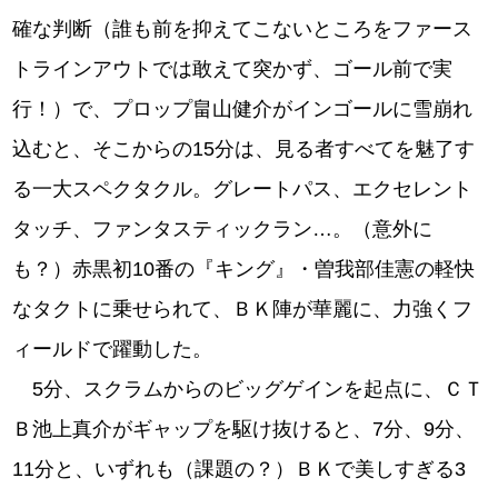
確な判断（誰も前を抑えてこないところをファース
トラインアウトでは敢えて突かず、ゴール前で実
行！）で、プロップ畠山健介がインゴールに雪崩れ
込むと、そこからの15分は、見る者すべてを魅了す
る一大スペクタクル。グレートパス、エクセレント
タッチ、ファンタスティックラン…。（意外に
も？）赤黒初10番の『キング』・曽我部佳憲の軽快
なタクトに乗せられて、ＢＫ陣が華麗に、力強くフ
ィールドで躍動した。
5分、スクラムからのビッグゲインを起点に、ＣＴ
Ｂ池上真介がギャップを駆け抜けると、7分、9分、
11分と、いずれも（課題の？）ＢＫで美しすぎる3