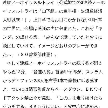
連続ノーホイッスルトライ（公式戦での3連続ノーホ
イッスルトライは『山下組』の選手権・対流通経済
大戦以来！）。上井草でもお目にかかれない非日常
の世界に、会場は感嘆の声に包まれた。これぞ『キ
ング』の成せる業。「みんなで話していたとおりに
飛ばしていけて、イメージどおりのプレーができ
た…」（ＳＯ曽我部佳憲）。
そして連続ノーホイッスルトライの残り香が消え
やらぬ13分、『音速の翼』首藤甲子郎が、スクラム
からディフェンス3人を右手1本で豪快に叩き落す
と、ついには清宮監督からペースダウン、ＢＫワイ
ドアタック禁止令が発動。「このまま走り続けたら
ケガをする。ＢＫもうはいい。ＦＷ中心に攻めろ」