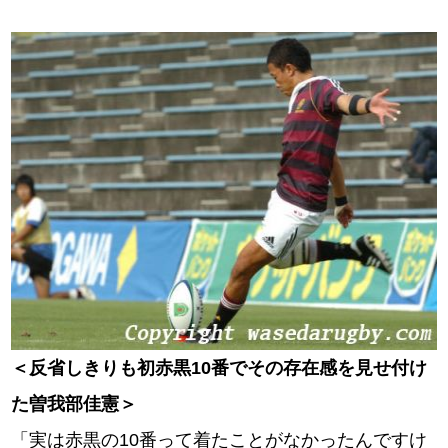
＜反省しきりも初赤黒10番でその存在感を見せ付け
た曽我部佳憲＞
「実は赤黒の10番って着たことがなかったんですけ