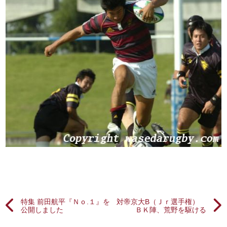
特集 前田航平『Ｎｏ.１』を
対帝京大B（Ｊｒ選手権）
公開しました
ＢＫ陣、荒野を駆ける