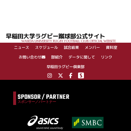
投
稿
ナ
ビ
ゲ
早稲田大学ラグビー蹴球部公式サイト
ー
WASEDA UNIVERSITY RUGBY FOOTBALL CLUB OFFICIAL WEBSITE
シ
ニュース
スケジュール
試合結果
メンバー
資料室
ョ
ン
お問い合わせ
部紹介
データに関して
リンク
早稲田ラグビー倶楽部
SPONSOR / PARTNER
スポンサー／パートナー