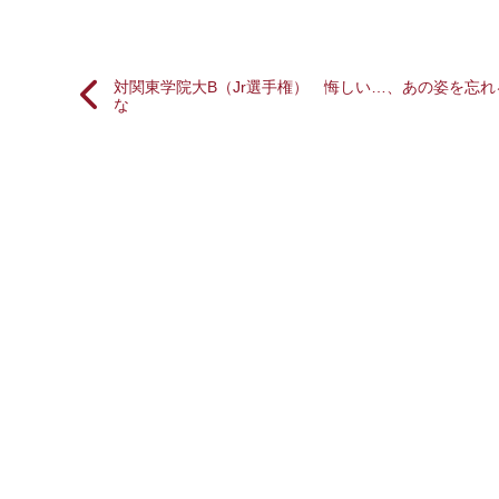
対関東学院大B（Jr選手権） 悔しい…、あの姿を忘れ
な