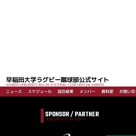
投
稿
ナ
ビ
早稲田大学ラグビー蹴球部公式サイト
ゲ
WASEDA UNIVERSITY RUGBY FOOTBALL CLUB OFFICIAL WEBSITE
ー
ニュース
スケジュール
試合結果
メンバー
資料室
お問い合
シ
ョ
SPONSOR / PARTNER
ン
スポンサー／パートナー