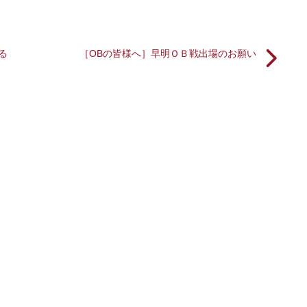
る
［OBの皆様へ］早明ＯＢ戦出場のお願い