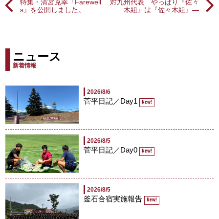
特集・清宮克幸『Farewell
対九州代表 やっぱり『佐々
s』を公開しました。
木組』は『佐々木組』―
ニュース
新着情報
2026/8/6
菅平日記／Day1
New!
2026/8/5
菅平日記／Day0
New!
2026/8/5
釜石合宿実施報告
New!