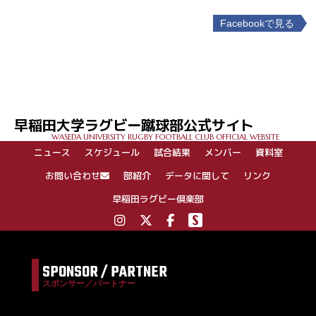
Facebookで見る
投
稿
ナ
ビ
ゲ
早稲田大学ラグビー蹴球部公式サイト
ー
WASEDA UNIVERSITY RUGBY FOOTBALL CLUB OFFICIAL WEBSITE
シ
ニュース
スケジュール
試合結果
メンバー
資料室
ョ
ン
お問い合わせ
部紹介
データに関して
リンク
早稲田ラグビー倶楽部
SPONSOR / PARTNER
スポンサー／パートナー