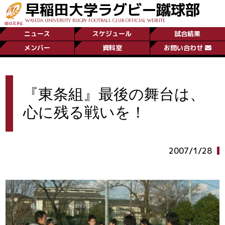
早稲田大学ラグビー蹴球部
WASEDA UNIVERSITY RUGBY FOOTBALL CLUB OFFICIAL WEBSITE
ニュース
スケジュール
試合結果
メンバー
資料室
お問い合わせ
『東条組』最後の舞台は、
心に残る戦いを！
2007/1/28