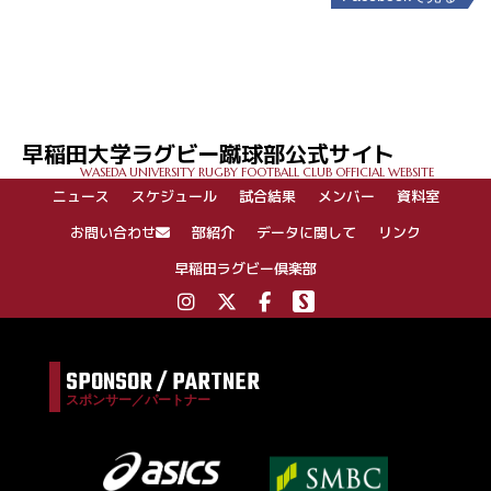
投
稿
ナ
ビ
ゲ
早稲田大学ラグビー蹴球部公式サイト
ー
WASEDA UNIVERSITY RUGBY FOOTBALL CLUB OFFICIAL WEBSITE
シ
ニュース
スケジュール
試合結果
メンバー
資料室
ョ
ン
お問い合わせ
部紹介
データに関して
リンク
早稲田ラグビー倶楽部
SPONSOR / PARTNER
スポンサー／パートナー