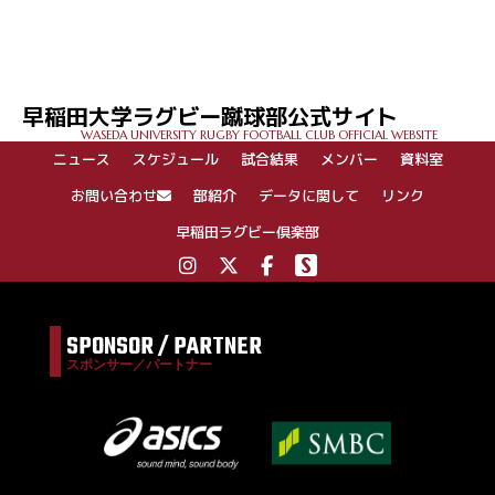
投
稿
ナ
ビ
ゲ
早稲田大学ラグビー蹴球部公式サイト
ー
WASEDA UNIVERSITY RUGBY FOOTBALL CLUB OFFICIAL WEBSITE
シ
ニュース
スケジュール
試合結果
メンバー
資料室
ョ
ン
お問い合わせ
部紹介
データに関して
リンク
早稲田ラグビー倶楽部
SPONSOR / PARTNER
スポンサー／パートナー