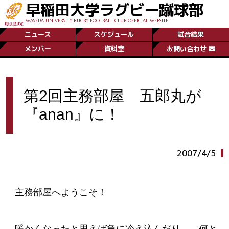
早稲田大学ラグビー蹴球部
WASEDA UNIVERSITY RUGBY FOOTBALL CLUB OFFICIAL WEBSITE
ニュース
スケジュール
試合結果
メンバー
資料室
お問い合わせ
第2回主務部屋 五郎丸が
『anan』に！
2007/4/5
主務部屋へようこそ！