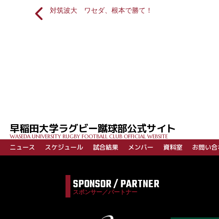
対筑波大 ワセダ、根本で勝て！
投
稿
ナ
ビ
早稲田大学ラグビー蹴球部公式サイト
ゲ
WASEDA UNIVERSITY RUGBY FOOTBALL CLUB OFFICIAL WEBSITE
ー
ニュース
スケジュール
試合結果
メンバー
資料室
お問い合
シ
ョ
SPONSOR / PARTNER
ン
スポンサー／パートナー