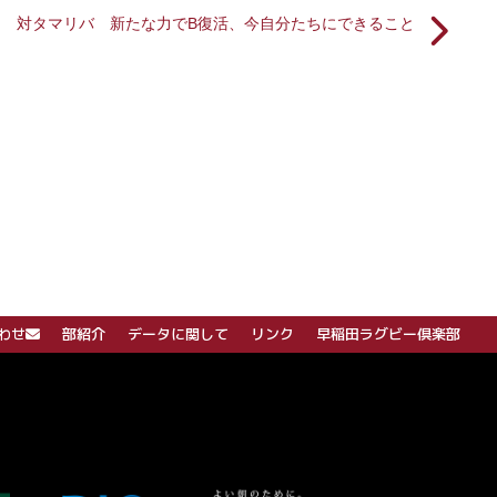
対タマリバ 新たな力でB復活、今自分たちにできること
わせ
部紹介
データに関して
リンク
早稲田ラグビー倶楽部