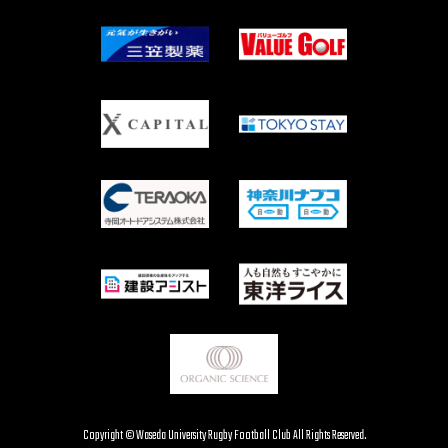
Copyright © Waseda University Rugby Football Club All Rights Reserved.