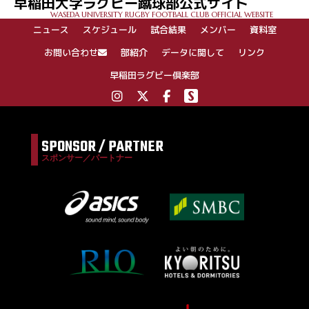
早稲田大学ラグビー蹴球部公式サイト
ー
WASEDA UNIVERSITY RUGBY FOOTBALL CLUB OFFICIAL WEBSITE
シ
ニュース
スケジュール
試合結果
メンバー
資料室
ョ
ン
お問い合わせ
部紹介
データに関して
リンク
早稲田ラグビー倶楽部
SPONSOR / PARTNER
スポンサー／パートナー