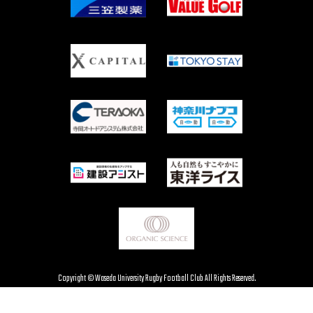
Copyright © Waseda University Rugby Football Club All Rights Reserved.