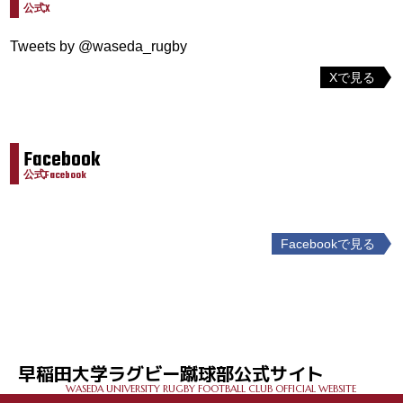
公式X
Tweets by @waseda_rugby
Xで見る
Facebook
公式Facebook
Facebookで見る
投
稿
ナ
ビ
ゲ
早稲田大学ラグビー蹴球部公式サイト
ー
WASEDA UNIVERSITY RUGBY FOOTBALL CLUB OFFICIAL WEBSITE
シ