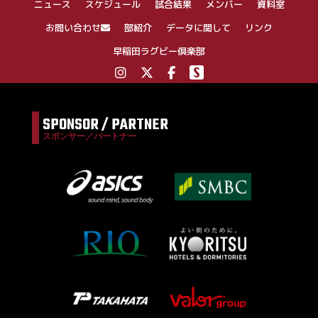
ニュース
スケジュール
試合結果
メンバー
資料室
ョ
ン
お問い合わせ
部紹介
データに関して
リンク
早稲田ラグビー倶楽部
SPONSOR / PARTNER
スポンサー／パートナー