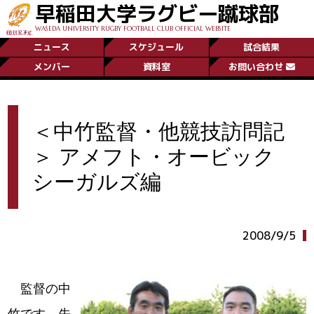
早稲田大学ラグビー蹴球部
WASEDA UNIVERSITY RUGBY FOOTBALL CLUB OFFICIAL WEBSITE
ニュース
スケジュール
試合結果
メンバー
資料室
お問い合わせ
＜中竹監督・他競技訪問記
＞ アメフト・オービック
シーガルズ編
2008/9/5
監督の中