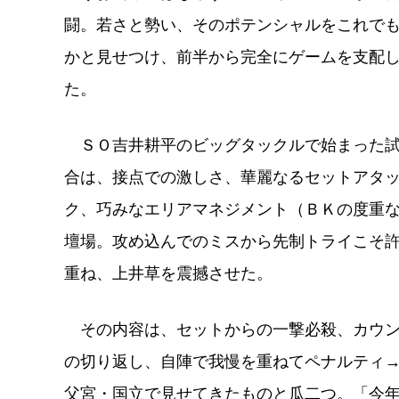
闘。若さと勢い、そのポテンシャルをこれで
かと見せつけ、前半から完全にゲームを支配
た。
ＳＯ吉井耕平のビッグタックルで始まった
合は、接点での激しさ、華麗なるセットアタ
ク、巧みなエリアマネジメント（ＢＫの度重な
壇場。攻め込んでのミスから先制トライこそ
重ね、上井草を震撼させた。
その内容は、セットからの一撃必殺、カウンタ
の切り返し、自陣で我慢を重ねてペナルティ→
父宮・国立で見せてきたものと瓜二つ。「今年