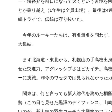
ー・堺裕介を前日になって欠くという苦境を
とか乗り越え（1年生は全員出場）、最後は4
続トライで、伝統は守り抜いた。
今年のルーキーたちは、有名無名を問わず、
大集結。
まず北海道・東北から、札幌山の手高校出身
せた突進力、アグレッシブさはピカイチ。高
ーに挑戦。昨今のワセダでは見られなかった
関東は、何と言っても新人総代を務めた桐蔭
勢（この日も見せた黒澤のディフェンス、山
いのが、新人練で羽生コーチも大興奮のフラ