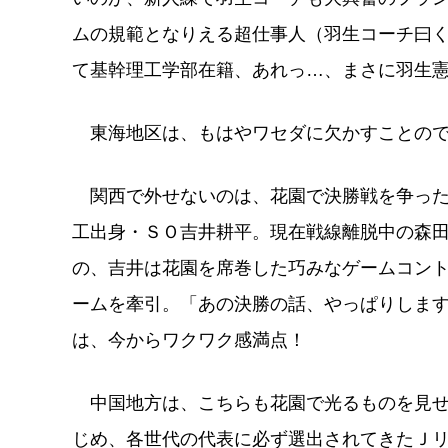
ムの規範となりえる超仕事人（羽生コーチ曰
て基幹理工学部在籍、あれっ…、まさに羽生
東海地区は、もはやワセダに欠かすことので
関西で外せないのは、花園で決勝戦を争った
工出身・ＳＯ吉井耕平。現在戦線離脱中の森
の、吉井は花園を席巻した巧みなゲームコン
ームを牽引。「あの決勝の話、やっぱりしま
は、今からワクワク感満点！
中国地方は、こちらも花園で光るものを見せ
じめ、各世代の代表に必ず選出されてきたＪ