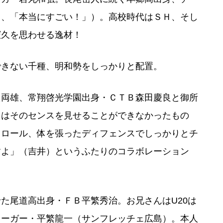
く、「本当にすごい！」）。高校時代はＳＨ、そし
憲久を思わせる逸材！
きない千種、明和勢をしっかりと配置。
両雄、常翔啓光学園出身・ＣＴＢ森田慶良と御所
田はそのセンスを見せることができなかったもの
トロール、体を張ったディフェンスでしっかりとチ
すよ」（吉井）というふたりのコラボレーション
た尾道高出身・ＦＢ平繁秀治。お兄さんはU20は
リーガー・平繁龍一（サンフレッチェ広島）。本人