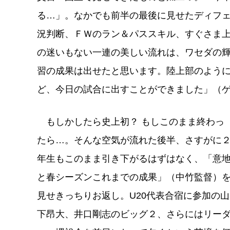
る…」。なかでも前半の最後に見せたディフ
況判断、ＦＷのラン＆パススキル、すぐさま
の迷いもない一連の美しい流れは、ワセダの輝
習の成果は出せたと思います。陸上部のよう
ど、今日の試合に出すことができました」（
もしかしたら史上初？ もしこのまま終わっ
たら…。そんな空気が流れた後半、さすがに
年生もこのまま引き下がるはずはなく、「意
と春シーズンこれまでの成果」（中竹監督）
見せきっちりお返し。U20代表合宿に参加の山
下昂大、井口剛志のビッグ２、さらにはリー