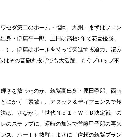
ワセダ第二のホーム・福岡、九州。まずはフロン
出身・伊藤平一郎。上田は高校2年で花園優勝、
？…）。伊藤はボールを持って突進する迫力、凄み
らはその昔砲丸投げでも大活躍。もうプロップ不
輝きを放ったのが、筑紫高出身・原田季郎、西南
、とにかく「素敵」。アタック＆ディフェンスで幾
対決は、さながら「世代Ｎｏ１・ＷＴＢ決定戦」の
キレのステップに、瞬時の加速で首藤甲子郎の再来
ェンス、ハートも抜群！まさに『信頼の筑紫ブラン