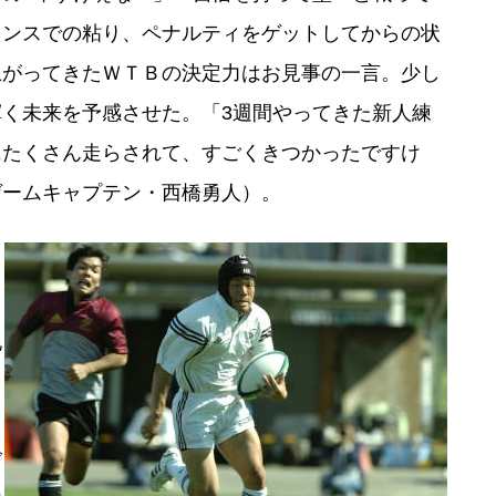
ェンスでの粘り、ペナルティをゲットしてからの状
上がってきたＷＴＢの決定力はお見事の一言。少し
く未来を予感させた。「3週間やってきた新人練
にたくさん走らされて、すごくきつかったですけ
ゲームキャプテン・西橋勇人）。
２
地
を
ダ