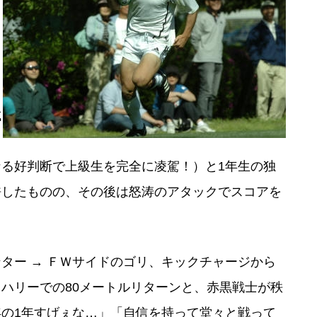
も
し
試
ッ
る好判断で上級生を完全に凌駕！）と1年生の独
許したものの、その後は怒涛のアタックでスコアを
ー → ＦＷサイドのゴリ、キックチャージから
ハリーでの80メートルリターンと、赤黒戦士が秩
の1年すげぇな…」「自信を持って堂々と戦って