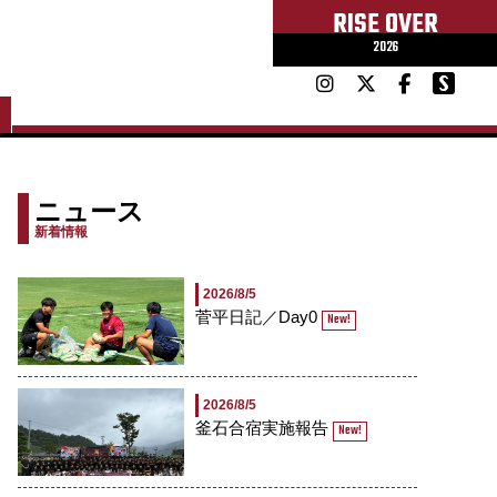
RISE OVER
2026
ニュース
新着情報
2026/8/5
菅平日記／Day0
New!
2026/8/5
釜石合宿実施報告
New!