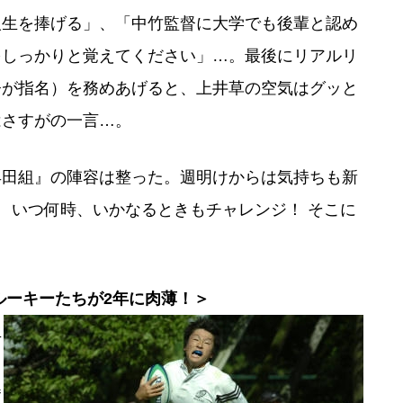
人生を捧げる」、「中竹監督に大学でも後輩と認め
をしっかりと覚えてください」…。最後にリアルリ
督が指名）を務めあげると、上井草の空気はグッと
はさすがの一言…。
田組』の陣容は整った。週明けからは気持ちも新
n』！ いつ何時、いかなるときもチャレンジ！ そこに
ルーキーたちが2年に肉薄！＞
生
と
奮