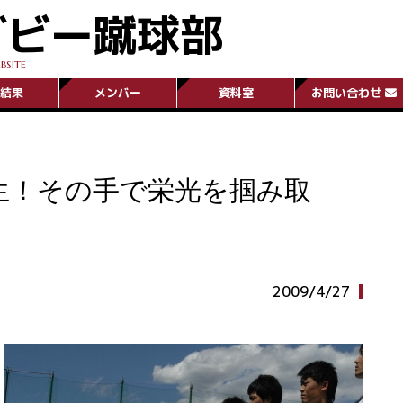
グビー蹴球部
BSITE
結果
メンバー
資料室
お問い合わせ
生！その手で栄光を掴み取
2009/4/27