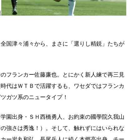
何
連
全国津々浦々から、まさに「選りし精鋭」たちが
のフランカー佐藤廉也。とにかく新人練で再三見
校時代はＷＴＢで活躍するも、ワセダではフランカ
ガツガツ系のニュータイプ！
学園出身・ＳＨ西橋勇人、お約束の國學院久我山
崎の強さは秀逸！）。そして、触れずにはいられな
ンカー岩丸和弘。長尾岳人に続く本郷高出身、チー