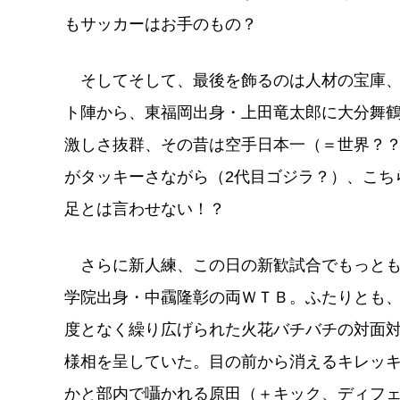
もサッカーはお手のもの？
そしてそして、最後を飾るのは人材の宝庫、
ト陣から、東福岡出身・上田竜太郎に大分舞鶴
激しさ抜群、その昔は空手日本一（＝世界？
がタッキーさながら（2代目ゴジラ？）、こち
足とは言わせない！？
さらに新人練、この日の新歓試合でもっとも
学院出身・中靍隆彰の両ＷＴＢ。ふたりとも
度となく繰り広げられた火花バチバチの対面
様相を呈していた。目の前から消えるキレッ
かと部内で囁かれる原田（＋キック、ディフ