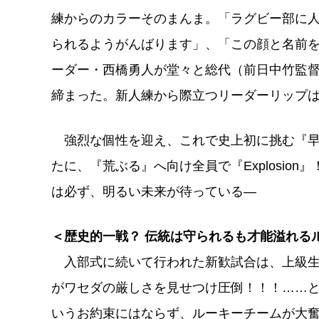
練からのカラーそのまんま。「ラグビー部に
られるようがんばります」、「この顔と名前
ーダー・西橋勇人が堂々と総代（前日中竹監
締まった。新人練から際立つリーダーリップ
強烈な個性を迎え、これで史上初に挑む『早
たに、『荒ぶる』へ向け全員で『Explosio
は必ず、明るい未来が待っている―
＜歴史的一戦？ 伝統は守られるも才能溢れる
入部式に続いて行われた新歓試合は、上級
がワセダの厳しさを見せつけ圧倒！！！……
いうお約束にはならず、ルーキーチームが大