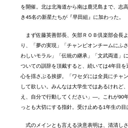
を開催。北は北海道から南は鹿児島まで、志
き45名の新星たちが『早田組』に加わった。
まず佐藤英善部長、矢部ＲＯＢ倶楽部会長
り、「夢の実現」「チャンピオンチームにふ
わしいモラル」「伝統の継承」「文武両道」
ついての訓辞を頂戴すると、続いては4年目を
心を揺さぶる挨拶。「ワセダには全員にチャ
して欲しい。みんなは大学生ではあるけれど、
え、自分で行動してください」―。これが90
っとも大切にする指針。受け止める1年生の目
式のメインとも言える決意表明は、清清しさ