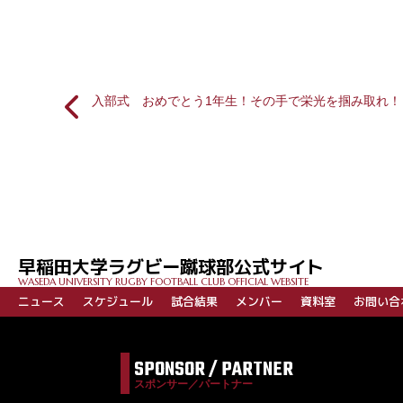
入部式 おめでとう1年生！その手で栄光を掴み取れ！
投
稿
ナ
ビ
早稲田大学ラグビー蹴球部公式サイト
ゲ
WASEDA UNIVERSITY RUGBY FOOTBALL CLUB OFFICIAL WEBSITE
ー
ニュース
スケジュール
試合結果
メンバー
資料室
お問い合
シ
ョ
SPONSOR / PARTNER
ン
スポンサー／パートナー