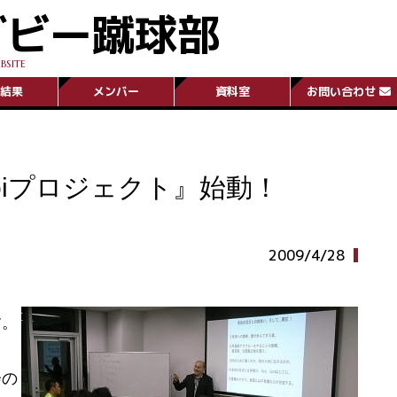
グビー蹴球部
BSITE
結果
メンバー
資料室
お問い合わせ
koiプロジェクト』始動！
2009/4/28
す。
会の