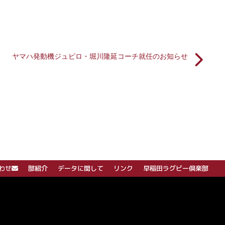
ヤマハ発動機ジュビロ・堀川隆延コーチ就任のお知らせ
わせ
部紹介
データに関して
リンク
早稲田ラグビー倶楽部