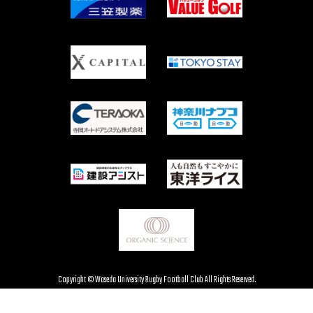
Copyright © Waseda University Rugby Football Club All Rights Reserved.