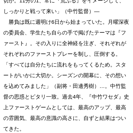
切か。11分の1、常に『荒ぶる』をイメージして、
しっかりと戦って来い」（中竹監督）―
勝負は既に週明け6日から始まっていた。月曜深夜
の委員会、学生たち自らの手で掲げたテーマは『フ
ァースト』。その入りに全神経を注ぎ、それぞれが
それぞれのファーストプレーを制し、圧倒する。
「すべては自分たちに流れをもってくるため。スタ
ートがいかに大切か。シーズンの開幕に、その想い
を込めてみました」（副将・田邊秀樹）…。中竹監
督の思惑とピタリ一致。過去4年、『中竹ワセダ』史
上ファーストゲームとしては、最高のアップ、最高
の雰囲気、最高の意識の高さに、自ずと結果はつい
てきた。