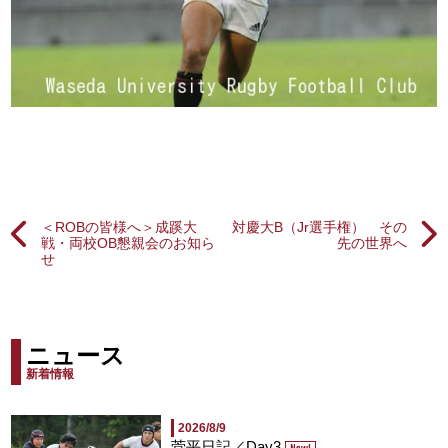
＜ROBの皆様へ＞成蹊大
対慶大B（Jr選手権） その
戦・両校OB懇親会のお知ら
先の世界へ
せ
ニュース
新着情報
2026/8/9
菅平日記／Day3