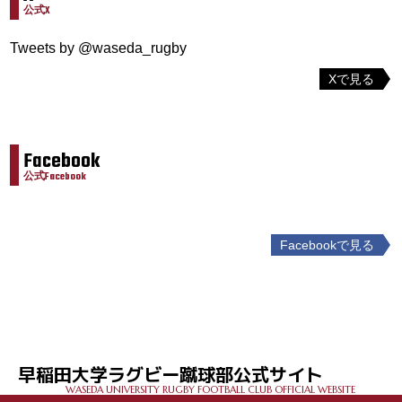
公式X
Tweets by @waseda_rugby
Xで見る
Facebook
公式Facebook
Facebookで見る
投
稿
ナ
ビ
ゲ
早稲田大学ラグビー蹴球部公式サイト
ー
WASEDA UNIVERSITY RUGBY FOOTBALL CLUB OFFICIAL WEBSITE
シ