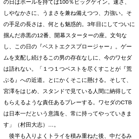
の日はボールを持てば100％ビッグゲイン。速さ、
しやなかさに、うまさを兼ね備えつつ、力強い。そ
の手足の長さは、何とも魅惑的。3年目にしてついに
掴んだ赤黒の12番、開幕スターターの座。文句な
し、この日の『ベストエクスプロージャー』。ゲー
ムを支配し続けるこの男の存在なしに、今のワセダ
は語れない。「１つ１つベストを尽くすことが『荒
ぶる』への近道。とにかくそこに懸ける。そして、
宮澤をはじめ、スタンドで見ている人間に納得して
もらえるような責任あるプレーする。ワセダのCTB
は日本一だという意識を、常に持ってやっていきま
す」（村田大志）…。
後半も入りよくトライを積み重ねた後、中だるみ