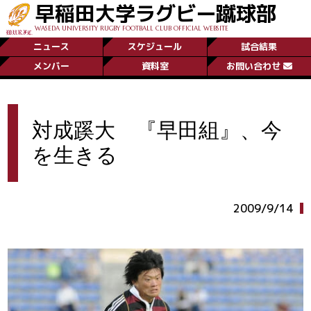
早稲田大学ラグビー蹴球部
WASEDA UNIVERSITY RUGBY FOOTBALL CLUB OFFICIAL WEBSITE
ニュース
スケジュール
試合結果
メンバー
資料室
お問い合わせ
対成蹊大 『早田組』、今
を生きる
2009/9/14