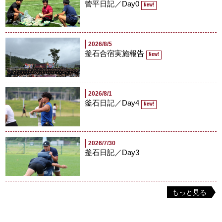
菅平日記／Day0
New!
2026/8/5
釜石合宿実施報告
New!
2026/8/1
釜石日記／Day4
New!
2026/7/30
釜石日記／Day3
もっと見る