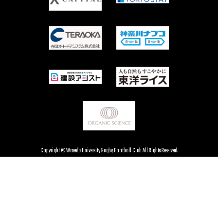
Copyright © Waseda University Rugby Football Club All Rights Reserved.