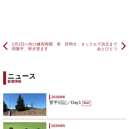
1月2日へ向け練習再開 有
対明大 タックルで頂点まで
田隆平、研ぎ澄ます
あとひとつ
ニュース
新着情報
2026/8/6
菅平日記／Day1
New!
2026/8/5