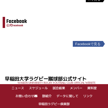
Facebook
公式Facebook
Facebookで見る
投
稿
ナ
ビ
ゲ
早稲田大学ラグビー蹴球部公式サイト
ー
WASEDA UNIVERSITY RUGBY FOOTBALL CLUB OFFICIAL WEBSITE
シ
ニュース
スケジュール
試合結果
メンバー
資料室
ョ
ン
お問い合わせ
部紹介
データに関して
リンク
早稲田ラグビー倶楽部