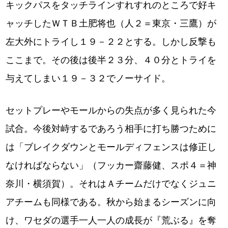
キックパスをタッチラインすれすれのところで好キ
ャッチしたＷＴＢ土肥将也（人２＝東京・三鷹）が
左大外にトライし１９－２２とする。しかし反撃も
ここまで。その後は後半２３分、４０分とトライを
与えてしまい１９－３２でノーサイド。
セットプレーやモールからの失点が多く見られた今
試合。今後対峙するであろう相手に打ち勝つために
は「ブレイクダウンとモールディフェンスは修正し
なければならない」（フッカー齋藤健、スポ４＝神
奈川・横須賀）。それはＡチームだけでなくジュニ
アチームも同様である。秋から始まるシーズンに向
け、ワセダの選手一人一人の成長が『荒ぶる』を奪