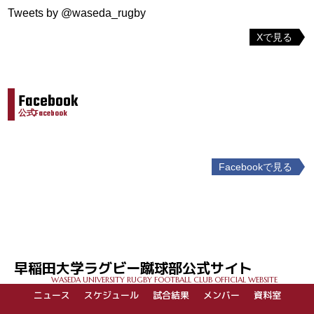
Tweets by @waseda_rugby
Xで見る
Facebook
公式Facebook
Facebookで見る
投
稿
ナ
ビ
ゲ
早稲田大学ラグビー蹴球部公式サイト
ー
WASEDA UNIVERSITY RUGBY FOOTBALL CLUB OFFICIAL WEBSITE
シ
ニュース
スケジュール
試合結果
メンバー
資料室
ョ
ン