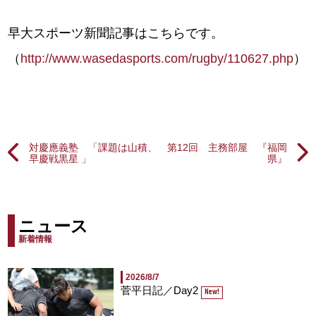
早大スポーツ新聞記事はこちらです。
（
http://www.wasedasports.com/rugby/110627.php
）
対慶應義塾 「課題は山積、
第12回 主務部屋 『福岡
早慶戦黒星 」
県』
ニュース
新着情報
2026/8/7
菅平日記／Day2
New!