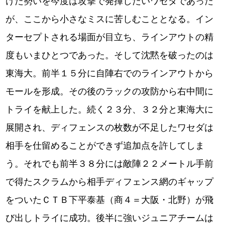
けた勢いを今度は攻撃で発揮したいワセダであった
が、ここから小さなミスに苦しむこととなる。イン
ターセプトされる場面が目立ち、ラインアウトの精
度もいまひとつであった。そして沈黙を破ったのは
東海大。前半１５分に自陣右でのラインアウトから
モールを形成。その後のラックの攻防から右中間に
トライを献上した。続く２３分、３２分と東海大に
展開され、ディフェンスの枚数が不足したワセダは
相手を仕留めることができず追加点を許してしま
う。それでも前半３８分には敵陣２２メートル手前
で得たスクラムから相手ディフェンス網のギャップ
をついたＣＴＢ下平泰基（商４＝大阪・北野）が飛
び出しトライに成功。後半に強いジュニアチームは