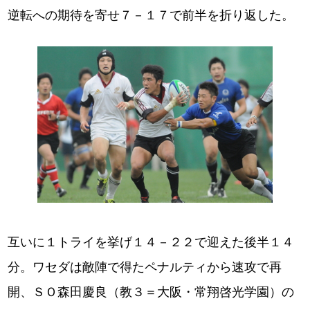
逆転への期待を寄せ７－１７で前半を折り返した。
互いに１トライを挙げ１４－２２で迎えた後半１４
分。ワセダは敵陣で得たペナルティから速攻で再
開、ＳＯ森田慶良（教３＝大阪・常翔啓光学園）の