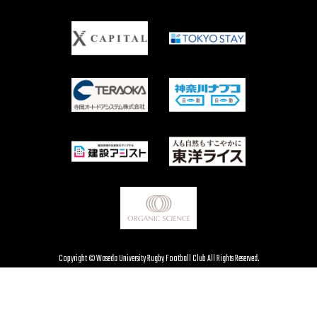
Copyright © Waseda University Rugby Football Club All Rights Reserved.