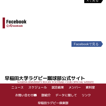
Xで見る
Facebook
公式Facebook
Facebookで見る
投
稿
ナ
ビ
ゲ
早稲田大学ラグビー蹴球部公式サイト
ー
WASEDA UNIVERSITY RUGBY FOOTBALL CLUB OFFICIAL WEBSITE
シ
ニュース
スケジュール
試合結果
メンバー
資料室
ョ
ン
お問い合わせ
部紹介
データに関して
リンク
早稲田ラグビー倶楽部