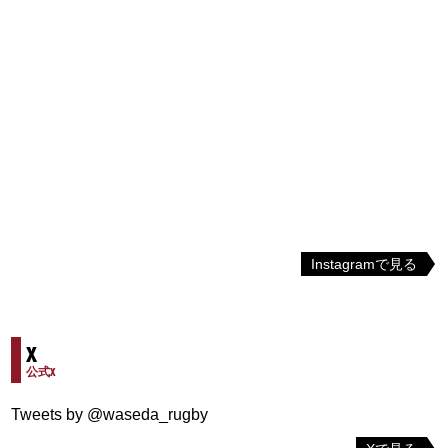
Instagramで見る
X
公式X
Tweets by @waseda_rugby