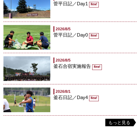
菅平日記／Day1
New!
2026/8/5
菅平日記／Day0
New!
2026/8/5
釜石合宿実施報告
New!
2026/8/1
釜石日記／Day4
New!
もっと見る