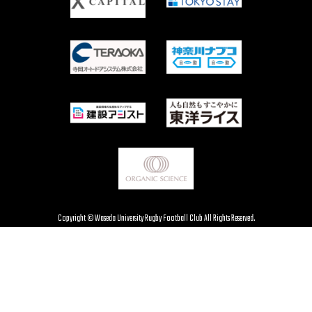
Copyright © Waseda University Rugby Football Club All Rights Reserved.