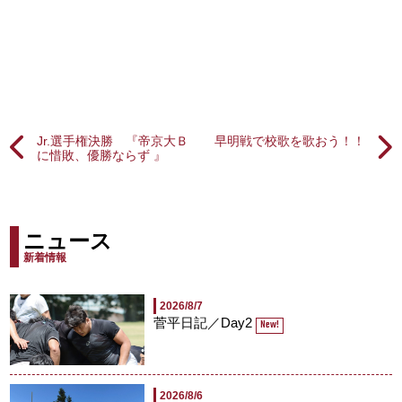
Jr.選手権決勝 『帝京大Ｂ
早明戦で校歌を歌おう！！
に惜敗、優勝ならず 』
ニュース
新着情報
2026/8/7
菅平日記／Day2
New!
2026/8/6