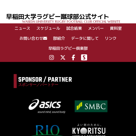
ビ
ゲ
早稲田大学ラグビー蹴球部公式サイト
ー
WASEDA UNIVERSITY RUGBY FOOTBALL CLUB OFFICIAL WEBSITE
シ
ニュース
スケジュール
試合結果
メンバー
資料室
ョ
ン
お問い合わせ
部紹介
データに関して
リンク
早稲田ラグビー倶楽部
SPONSOR / PARTNER
スポンサー／パートナー