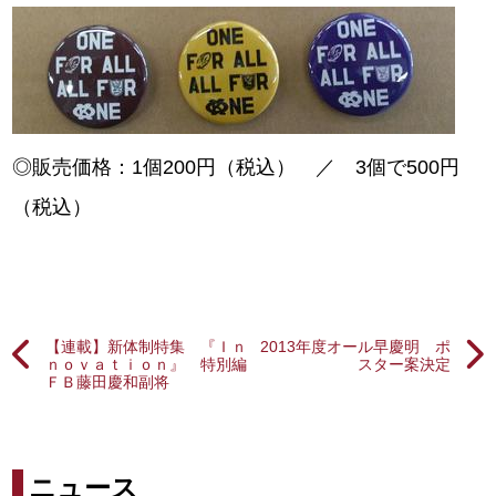
◎販売価格：1個200円（税込） ／ 3個で500円
（税込）
【連載】新体制特集 『Ｉｎ
2013年度オール早慶明 ポ
ｎｏｖａｔｉｏｎ』 特別編
スター案決定
ＦＢ藤田慶和副将
ニュース