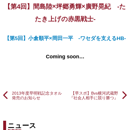
【第4回】間島陸×坪郷勇輝×廣野晃紀 -た
たき上げの赤黒戦士-
【第5回】小倉順平×岡田一平 -ワセダを支えるHB-
Coming soon…
2013年度早明戦記念タオル
【早スポ】Bvs横河武蔵野
発売のお知らせ
『社会人相手に競り勝つ』
ニュース