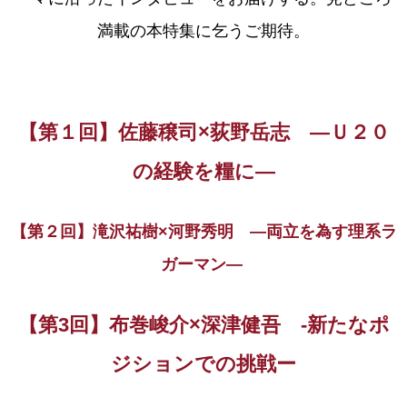
満載の本特集に乞うご期待。
【第１回】佐藤穣司×荻野岳志 ―Ｕ２０
の経験を糧に―
【第２回】滝沢祐樹×河野秀明 ―両立を為す理系ラ
ガーマン―
【第3回】
布巻峻介×深津健吾 -新たなポ
ジションでの挑戦ー