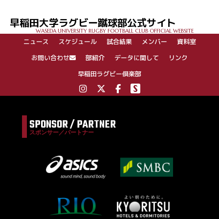
ビ
ゲ
早稲田大学ラグビー蹴球部公式サイト
ー
WASEDA UNIVERSITY RUGBY FOOTBALL CLUB OFFICIAL WEBSITE
シ
ニュース
スケジュール
試合結果
メンバー
資料室
ョ
ン
お問い合わせ
部紹介
データに関して
リンク
早稲田ラグビー倶楽部
SPONSOR / PARTNER
スポンサー／パートナー