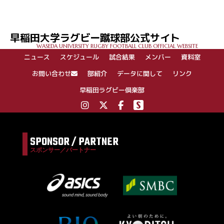
ナ
ビ
ゲ
早稲田大学ラグビー蹴球部公式サイト
ー
WASEDA UNIVERSITY RUGBY FOOTBALL CLUB OFFICIAL WEBSITE
シ
ニュース
スケジュール
試合結果
メンバー
資料室
ョ
ン
お問い合わせ
部紹介
データに関して
リンク
早稲田ラグビー倶楽部
SPONSOR / PARTNER
スポンサー／パートナー