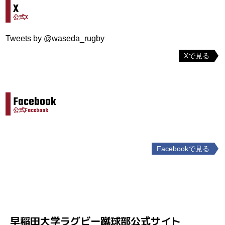
X
公式X
Tweets by @waseda_rugby
Xで見る
Facebook
公式Facebook
Facebookで見る
投
稿
ナ
ビ
ゲ
早稲田大学ラグビー蹴球部公式サイト
ー