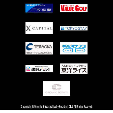
Copyright © Waseda University Rugby Football Club All Rights Reserved.