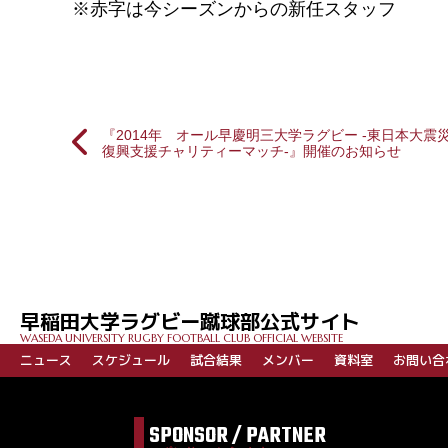
※赤字は今シーズンからの新任スタッフ
『2014年 オール早慶明三大学ラグビー ‐東日本大震
復興支援チャリティーマッチ‐』開催のお知らせ
投
稿
ナ
ビ
早稲田大学ラグビー蹴球部公式サイト
ゲ
WASEDA UNIVERSITY RUGBY FOOTBALL CLUB OFFICIAL WEBSITE
ー
ニュース
スケジュール
試合結果
メンバー
資料室
お問い合
シ
ョ
SPONSOR / PARTNER
ン