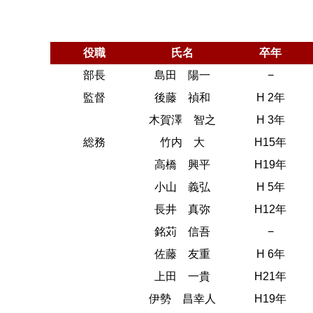
役職
氏名
卒年
部長
島田 陽一
−
監督
後藤 禎和
H 2年
木賀澤 智之
H 3年
総務
竹内 大
H15年
高橋 興平
H19年
小山 義弘
H 5年
長井 真弥
H12年
銘苅 信吾
−
佐藤 友重
H 6年
上田 一貴
H21年
伊勢 昌幸人
H19年