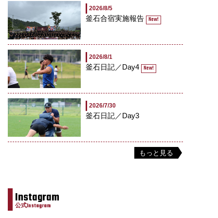
2026/8/5
釜石合宿実施報告
New!
2026/8/1
釜石日記／Day4
New!
2026/7/30
釜石日記／Day3
もっと見る
Instagram
公式Instagram