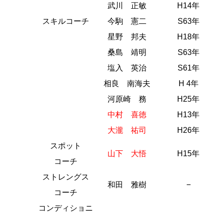
武川 正敏
H14年
スキルコーチ
今駒 憲二
S63年
星野 邦夫
H18年
桑島 靖明
S63年
塩入 英治
S61年
相良 南海夫
H 4年
河原崎 務
H25年
中村 喜徳
H13年
大瀧 祐司
H26年
スポット
山下 大悟
H15年
コーチ
ストレングス
和田 雅樹
−
コーチ
コンディショニ