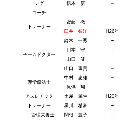
ング
橋本 新
−
コーチ
齋藤 徹
−
トレーナー
臼井 智洋
H26年
鈴木 一秀
−
川本 守
−
チームドクター
山口 健
−
山口 重貴
−
中村 忠雄
−
理学療法士
見供 翔
−
アスレチック
土屋 篤生
H20年
トレーナー
星川 精豪
−
管理栄養士
関根 豊子
−