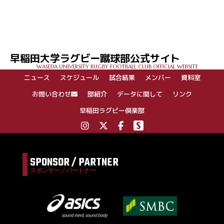
投
稿
ナ
ビ
ゲ
早稲田大学ラグビー蹴球部公式サイト
ー
WASEDA UNIVERSITY RUGBY FOOTBALL CLUB OFFICIAL WEBSITE
シ
ニュース
スケジュール
試合結果
メンバー
資料室
ョ
ン
お問い合わせ
部紹介
データに関して
リンク
早稲田ラグビー倶楽部
SPONSOR / PARTNER
スポンサー／パートナー