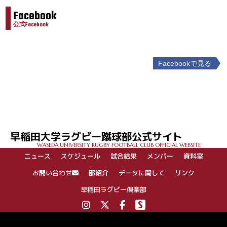
Facebook
公式Facebook
Facebookで見る
投
稿
ナ
ビ
ゲ
早稲田大学ラグビー蹴球部公式サイト
ー
WASEDA UNIVERSITY RUGBY FOOTBALL CLUB OFFICIAL WEBSITE
シ
ニュース
スケジュール
試合結果
メンバー
資料室
ョ
ン
お問い合わせ
部紹介
データに関して
リンク
早稲田ラグビー倶楽部