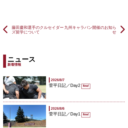
藤田慶和選手のクルセイダー
九州キャラバン開催のお知ら
ズ留学について
せ
ニュース
新着情報
2026/8/7
菅平日記／Day2
New!
2026/8/6
菅平日記／Day1
New!