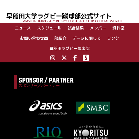
ビ
ゲ
早稲田大学ラグビー蹴球部公式サイト
ー
WASEDA UNIVERSITY RUGBY FOOTBALL CLUB OFFICIAL WEBSITE
シ
ニュース
スケジュール
試合結果
メンバー
資料室
ョ
ン
お問い合わせ
部紹介
データに関して
リンク
早稲田ラグビー倶楽部
SPONSOR / PARTNER
スポンサー／パートナー