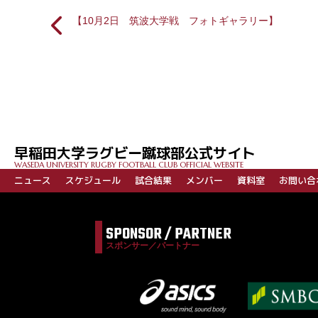
【10月2日 筑波大学戦 フォトギャラリー】
投
稿
ナ
ビ
早稲田大学ラグビー蹴球部公式サイト
ゲ
WASEDA UNIVERSITY RUGBY FOOTBALL CLUB OFFICIAL WEBSITE
ー
ニュース
スケジュール
試合結果
メンバー
資料室
お問い合
シ
ョ
SPONSOR / PARTNER
ン
スポンサー／パートナー