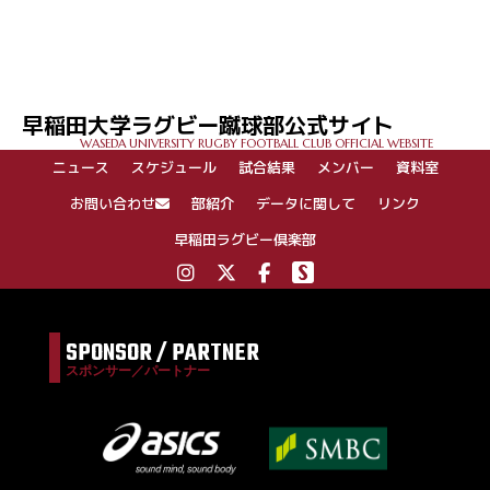
投
稿
ナ
ビ
ゲ
早稲田大学ラグビー蹴球部公式サイト
ー
WASEDA UNIVERSITY RUGBY FOOTBALL CLUB OFFICIAL WEBSITE
シ
ニュース
スケジュール
試合結果
メンバー
資料室
ョ
ン
お問い合わせ
部紹介
データに関して
リンク
早稲田ラグビー倶楽部
SPONSOR / PARTNER
スポンサー／パートナー