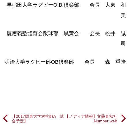
早稲田大学ラグビーO.B.倶楽部 会長 大東 和
美
慶應義塾體育会蹴球部 黒黄会 会長 松井 誠
司
明治大学ラグビー部OB倶楽部 会長 森 重隆
【2017関東大学対抗戦A 試
【メディア情報】文藝春秋社
合予定】
Number web