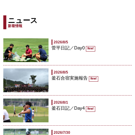
ニュース
新着情報
2026/8/5
菅平日記／Day0
New!
2026/8/5
釜石合宿実施報告
New!
2026/8/1
釜石日記／Day4
New!
2026/7/30