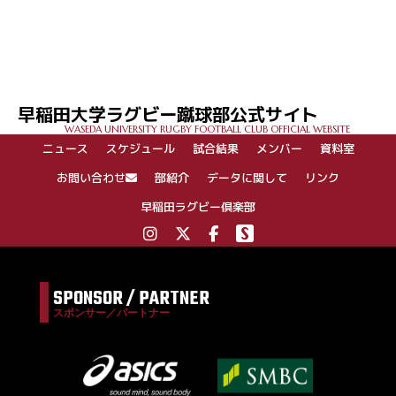
投
稿
ナ
ビ
ゲ
早稲田大学ラグビー蹴球部公式サイト
ー
WASEDA UNIVERSITY RUGBY FOOTBALL CLUB OFFICIAL WEBSITE
シ
ニュース
スケジュール
試合結果
メンバー
資料室
ョ
ン
お問い合わせ
部紹介
データに関して
リンク
早稲田ラグビー倶楽部
SPONSOR / PARTNER
スポンサー／パートナー