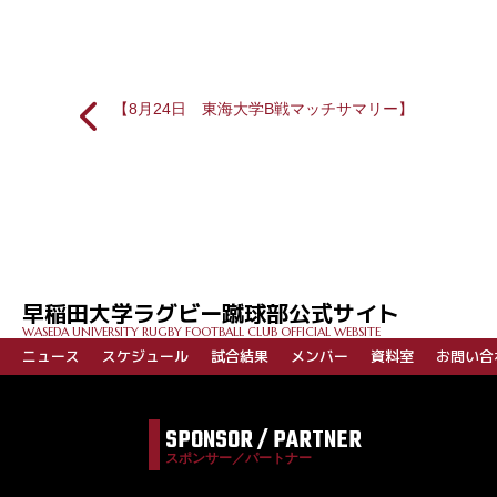
【8月24日 東海大学B戦マッチサマリー】
投
稿
ナ
ビ
早稲田大学ラグビー蹴球部公式サイト
ゲ
WASEDA UNIVERSITY RUGBY FOOTBALL CLUB OFFICIAL WEBSITE
ー
ニュース
スケジュール
試合結果
メンバー
資料室
お問い合
シ
ョ
SPONSOR / PARTNER
ン
スポンサー／パートナー