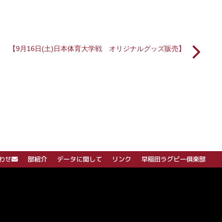
【9月16日(土)日本体育大学戦 オリジナルグッズ販売】
わせ
部紹介
データに関して
リンク
早稲田ラグビー倶楽部