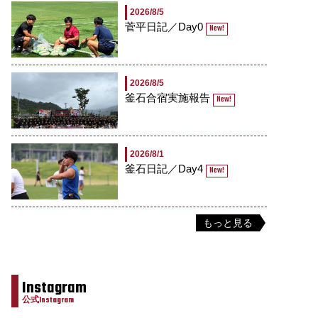
2026/8/5
菅平日記／Day0
New!
2026/8/5
釜石合宿実施報告
New!
2026/8/1
釜石日記／Day4
New!
もっと見る
Instagram
公式Instagram