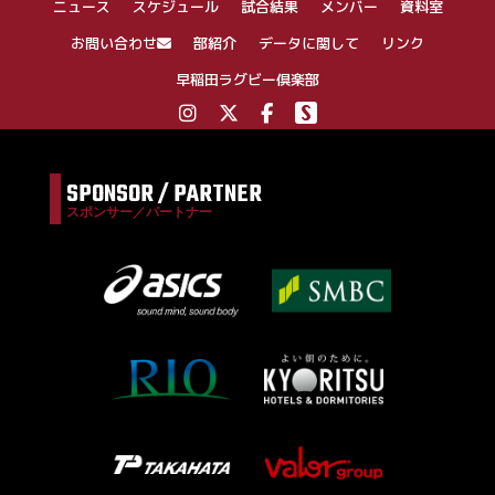
ニュース
スケジュール
試合結果
メンバー
資料室
ョ
ン
お問い合わせ
部紹介
データに関して
リンク
早稲田ラグビー倶楽部
SPONSOR / PARTNER
スポンサー／パートナー