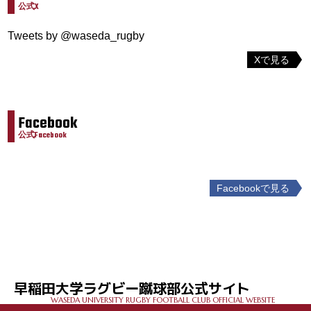
公式X
Tweets by @waseda_rugby
Xで見る
Facebook
公式Facebook
Facebookで見る
投
稿
ナ
ビ
ゲ
早稲田大学ラグビー蹴球部公式サイト
ー
WASEDA UNIVERSITY RUGBY FOOTBALL CLUB OFFICIAL WEBSITE
シ