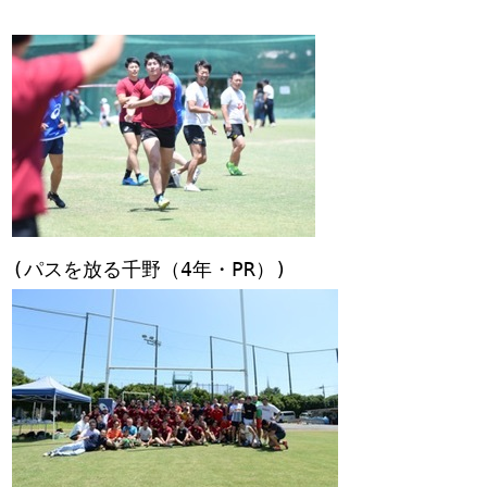
(パスを放る千野（4年・PR）)