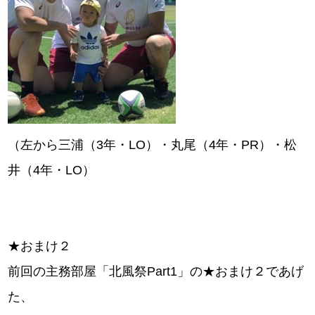
（左から三浦（3年・LO）・丸尾（4年・PR）・松
井（4年・LO）
★おまけ２
前回の主務部屋「北風祭Part1」の★おまけ２であげ
た、