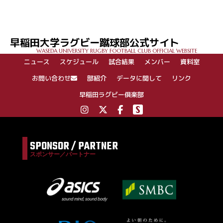
稿
ナ
ビ
ゲ
早稲田大学ラグビー蹴球部公式サイト
ー
WASEDA UNIVERSITY RUGBY FOOTBALL CLUB OFFICIAL WEBSITE
シ
ニュース
スケジュール
試合結果
メンバー
資料室
ョ
ン
お問い合わせ
部紹介
データに関して
リンク
早稲田ラグビー倶楽部
SPONSOR / PARTNER
スポンサー／パートナー