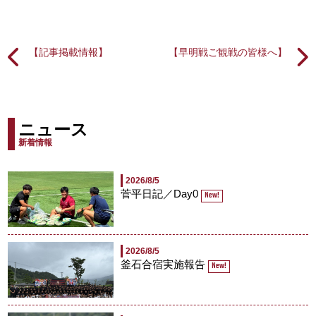
【記事掲載情報】
【早明戦ご観戦の皆様へ】
ニュース
新着情報
2026/8/5
菅平日記／Day0
New!
2026/8/5
釜石合宿実施報告
New!