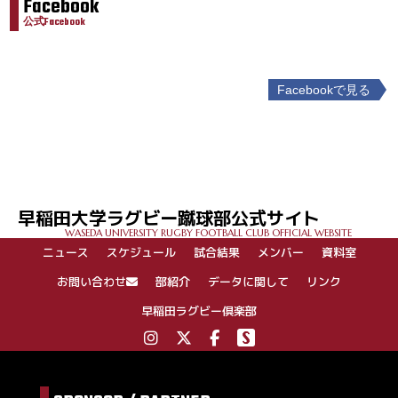
Facebook
公式Facebook
Facebookで見る
投
稿
ナ
ビ
ゲ
早稲田大学ラグビー蹴球部公式サイト
ー
WASEDA UNIVERSITY RUGBY FOOTBALL CLUB OFFICIAL WEBSITE
シ
ニュース
スケジュール
試合結果
メンバー
資料室
ョ
ン
お問い合わせ
部紹介
データに関して
リンク
早稲田ラグビー倶楽部