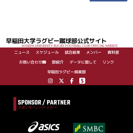
投
稿
ナ
ビ
ゲ
早稲田大学ラグビー蹴球部公式サイト
ー
WASEDA UNIVERSITY RUGBY FOOTBALL CLUB OFFICIAL WEBSITE
シ
ニュース
スケジュール
試合結果
メンバー
資料室
ョ
ン
お問い合わせ
部紹介
データに関して
リンク
早稲田ラグビー倶楽部
SPONSOR / PARTNER
スポンサー／パートナー