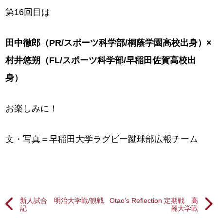
第16回目は
田中徹郎（PR/スポーツ科学部/桐蔭学園高校出身）×
村井悠朔（FL/スポーツ科学部/早稲田佐賀高校出
身）
お楽しみに！
文・写真＝早稲田大学ラグビー蹴球部広報チーム
新人試合 明治大学戦/観戦
Otao’s Reflection 定期戦 高
記
麗大学戦