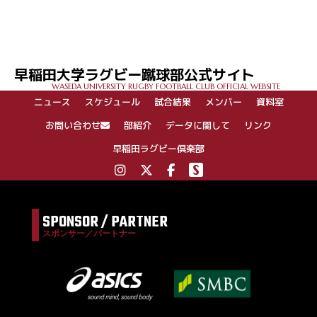
投
稿
ナ
ビ
ゲ
早稲田大学ラグビー蹴球部公式サイト
ー
WASEDA UNIVERSITY RUGBY FOOTBALL CLUB OFFICIAL WEBSITE
シ
ニュース
スケジュール
試合結果
メンバー
資料室
ョ
ン
お問い合わせ
部紹介
データに関して
リンク
早稲田ラグビー倶楽部
SPONSOR / PARTNER
スポンサー／パートナー