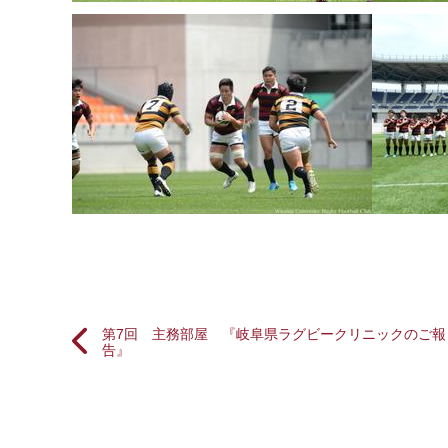
第7回 主務部屋 『岐阜県ラグビークリニックのご報
告』
投