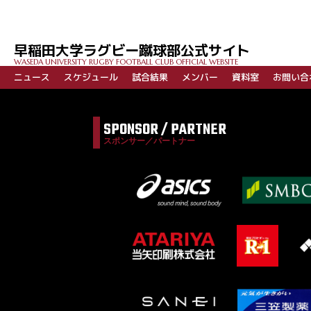
稿
ナ
ビ
早稲田大学ラグビー蹴球部公式サイト
ゲ
WASEDA UNIVERSITY RUGBY FOOTBALL CLUB OFFICIAL WEBSITE
ー
ニュース
スケジュール
試合結果
メンバー
資料室
お問い合
シ
ョ
SPONSOR / PARTNER
ン
スポンサー／パートナー