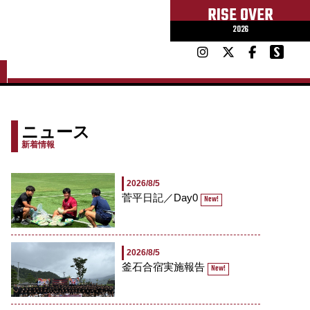
RISE OVER
2026
ニュース
新着情報
2026/8/5
菅平日記／Day0
New!
2026/8/5
釜石合宿実施報告
New!