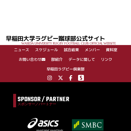
投
稿
ナ
ビ
ゲ
早稲田大学ラグビー蹴球部公式サイト
ー
WASEDA UNIVERSITY RUGBY FOOTBALL CLUB OFFICIAL WEBSITE
シ
ニュース
スケジュール
試合結果
メンバー
資料室
ョ
ン
お問い合わせ
部紹介
データに関して
リンク
早稲田ラグビー倶楽部
SPONSOR / PARTNER
スポンサー／パートナー