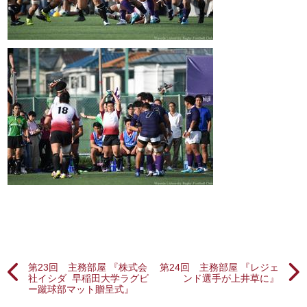
第23回 主務部屋 『株式会
第24回 主務部屋 『レジェ
社イシダ 早稲田大学ラグビ
ンド選手が上井草に』
ー蹴球部マット贈呈式』