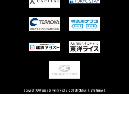
Copyright © Waseda University Rugby Football Club All Rights Reserved.