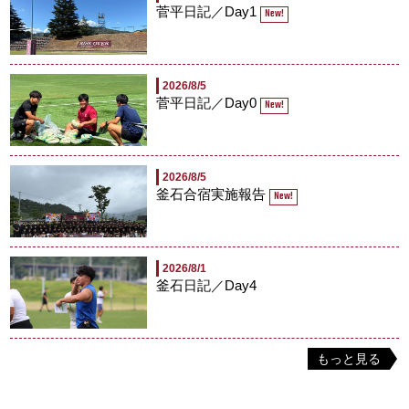
菅平日記／Day1
New!
2026/8/5
菅平日記／Day0
New!
2026/8/5
釜石合宿実施報告
New!
2026/8/1
釜石日記／Day4
もっと見る