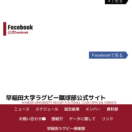
Xで見る
Facebook
公式Facebook
Facebookで見る
投
稿
ナ
ビ
ゲ
早稲田大学ラグビー蹴球部公式サイト
ー
WASEDA UNIVERSITY RUGBY FOOTBALL CLUB OFFICIAL WEBSITE
シ
ニュース
スケジュール
試合結果
メンバー
資料室
ョ
ン
お問い合わせ
部紹介
データに関して
リンク
早稲田ラグビー倶楽部