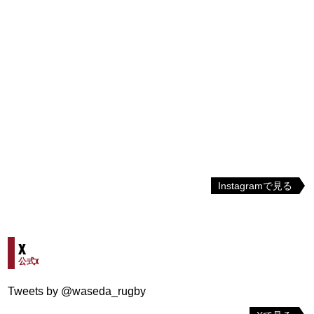
Instagramで見る
X
公式X
Tweets by @waseda_rugby