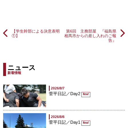
【学生幹部による決意表明
第6回 主務部屋 『福島県
①】
相馬市からの差し入れのご報
告』
ニュース
新着情報
2026/8/7
菅平日記／Day2
New!
2026/8/6
菅平日記／Day1
New!