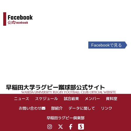
Facebook
公式Facebook
Facebookで見る
投
稿
ナ
ビ
ゲ
早稲田大学ラグビー蹴球部公式サイト
ー
WASEDA UNIVERSITY RUGBY FOOTBALL CLUB OFFICIAL WEBSITE
シ
ニュース
スケジュール
試合結果
メンバー
資料室
ョ
ン
お問い合わせ
部紹介
データに関して
リンク
早稲田ラグビー倶楽部