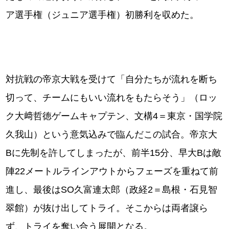
ア選手権（ジュニア選手権）初勝利を収めた。
対抗戦の帝京大戦を受けて「自分たちが流れを断ち
切って、チームにもいい流れをもたらそう」（ロッ
ク大﨑哲徳ゲームキャプテン、文構4＝東京・国学院
久我山）という意気込みで臨んだこの試合。帝京大
Bに先制を許してしまったが、前半15分、早大Bは敵
陣22メートルラインアウトからフェーズを重ねて前
進し、最後はSO久富連太郎（政経2＝島根・石見智
翠館）が抜け出してトライ。そこからは両者譲ら
ず、トライを奪い合う展開となる。