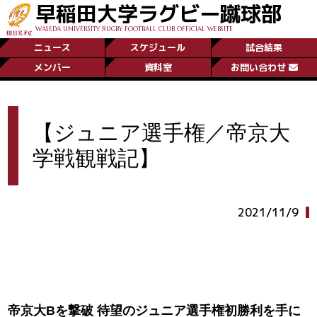
早稲田大学ラグビー蹴球部
WASEDA UNIVERSITY RUGBY FOOTBALL CLUB OFFICIAL WEBSITE
ニュース
スケジュール
試合結果
メンバー
資料室
お問い合わせ
【ジュニア選手権／帝京大
学戦観戦記】
2021/11/9
帝京大Bを撃破 待望のジュニア選手権初勝利を手に