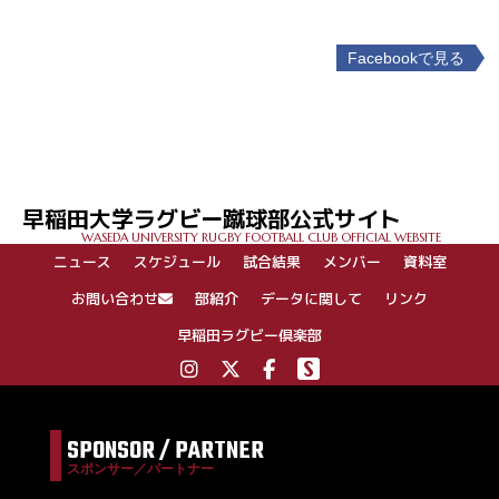
Facebookで見る
投
稿
ナ
ビ
ゲ
早稲田大学ラグビー蹴球部公式サイト
ー
WASEDA UNIVERSITY RUGBY FOOTBALL CLUB OFFICIAL WEBSITE
シ
ニュース
スケジュール
試合結果
メンバー
資料室
ョ
ン
お問い合わせ
部紹介
データに関して
リンク
早稲田ラグビー倶楽部
SPONSOR / PARTNER
スポンサー／パートナー