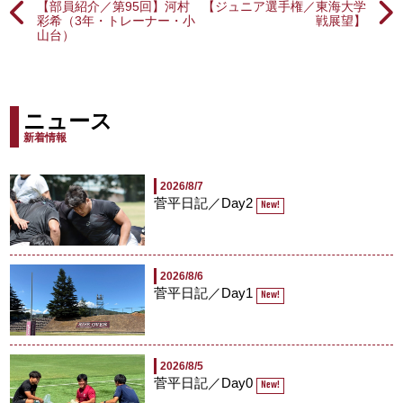
【部員紹介／第95回】河村
【ジュニア選手権／東海大学
彩希（3年・トレーナー・小
戦展望】
山台）
ニュース
新着情報
2026/8/7
菅平日記／Day2
New!
2026/8/6
菅平日記／Day1
New!
2026/8/5
菅平日記／Day0
New!