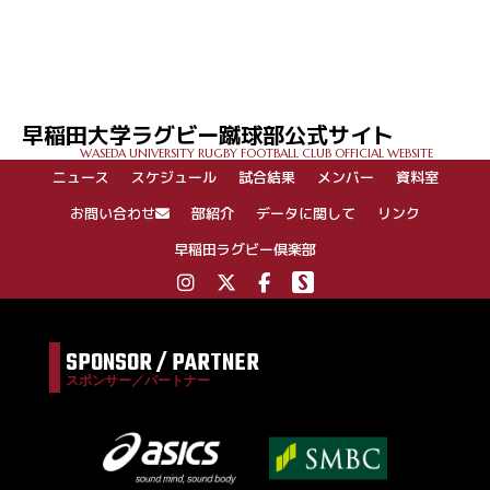
投
稿
ナ
ビ
ゲ
早稲田大学ラグビー蹴球部公式サイト
ー
WASEDA UNIVERSITY RUGBY FOOTBALL CLUB OFFICIAL WEBSITE
シ
ニュース
スケジュール
試合結果
メンバー
資料室
ョ
ン
お問い合わせ
部紹介
データに関して
リンク
早稲田ラグビー倶楽部
SPONSOR / PARTNER
スポンサー／パートナー