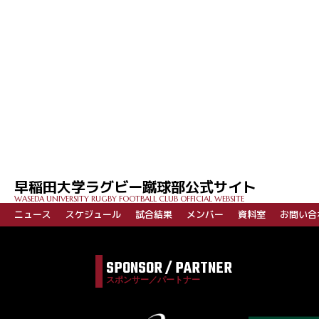
投
稿
ナ
ビ
早稲田大学ラグビー蹴球部公式サイト
ゲ
WASEDA UNIVERSITY RUGBY FOOTBALL CLUB OFFICIAL WEBSITE
ー
ニュース
スケジュール
試合結果
メンバー
資料室
お問い合
シ
ョ
SPONSOR / PARTNER
ン
スポンサー／パートナー