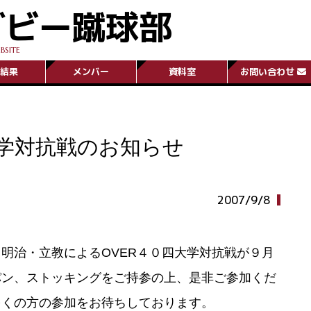
グビー蹴球部
BSITE
結果
メンバー
資料室
お問い合わせ
学対抗戦のお知らせ
2007/9/8
明治・立教によるOVER４０四大学対抗戦が９月
パン、ストッキングをご持参の上、是非ご参加くだ
多くの方の参加をお待ちしております。