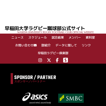
投
稿
ナ
ビ
ゲ
早稲田大学ラグビー蹴球部公式サイト
ー
WASEDA UNIVERSITY RUGBY FOOTBALL CLUB OFFICIAL WEBSITE
シ
ニュース
スケジュール
試合結果
メンバー
資料室
ョ
ン
お問い合わせ
部紹介
データに関して
リンク
早稲田ラグビー倶楽部
SPONSOR / PARTNER
スポンサー／パートナー