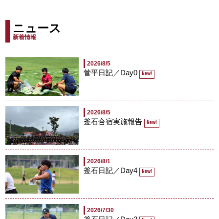
ニュース
新着情報
2026/8/5
菅平日記／Day0
New!
2026/8/5
釜石合宿実施報告
New!
2026/8/1
釜石日記／Day4
New!
2026/7/30