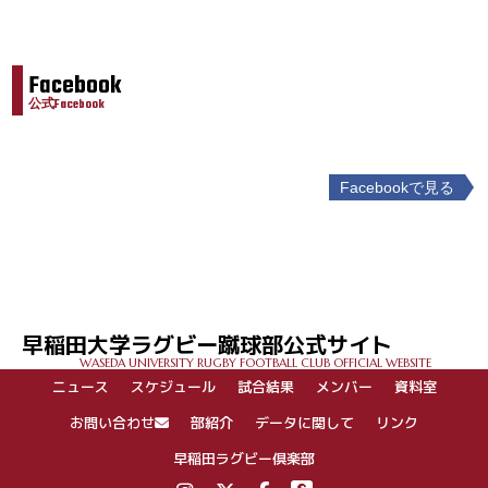
Facebook
公式Facebook
Facebookで見る
投
稿
ナ
ビ
ゲ
早稲田大学ラグビー蹴球部公式サイト
ー
WASEDA UNIVERSITY RUGBY FOOTBALL CLUB OFFICIAL WEBSITE
シ
ニュース
スケジュール
試合結果
メンバー
資料室
ョ
ン
お問い合わせ
部紹介
データに関して
リンク
早稲田ラグビー倶楽部