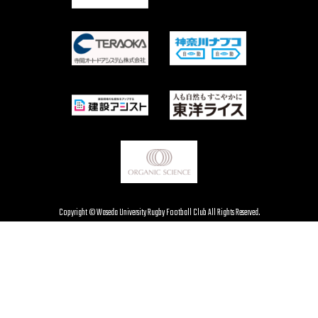
Copyright © Waseda University Rugby Football Club All Rights Reserved.