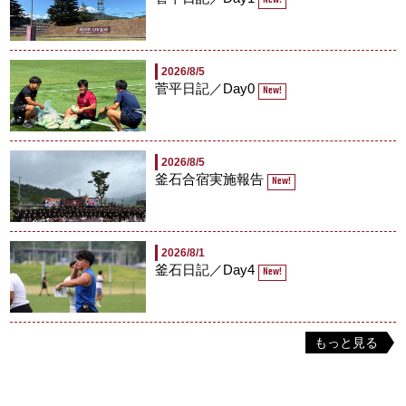
New!
2026/8/5
菅平日記／Day0
New!
2026/8/5
釜石合宿実施報告
New!
2026/8/1
釜石日記／Day4
New!
もっと見る