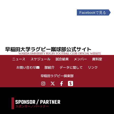
Facebookで見る
投
稿
ナ
ビ
ゲ
早稲田大学ラグビー蹴球部公式サイト
ー
WASEDA UNIVERSITY RUGBY FOOTBALL CLUB OFFICIAL WEBSITE
シ
ニュース
スケジュール
試合結果
メンバー
資料室
ョ
ン
お問い合わせ
部紹介
データに関して
リンク
早稲田ラグビー倶楽部
SPONSOR / PARTNER
スポンサー／パートナー