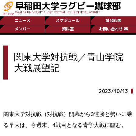
早稲田大学ラグビー蹴球部
WASEDA UNIVERSITY RUGBY FOOTBALL CLUB OFFICIAL WEBSITE
ニュース
スケジュール
試合結果
メンバー
資料室
お問い合わせ
関東大学対抗戦／青山学院
大戦展望記
2023/10/13
関東大学対抗戦（対抗戦）開幕から3連勝と勢いに乗
る早大は、今週末、4戦目となる青学大戦に臨む。