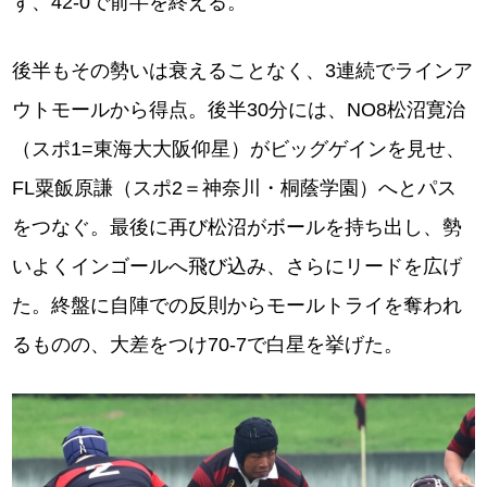
ず、42-0で前半を終える。
後半もその勢いは衰えることなく、3連続でラインア
ウトモールから得点。後半30分には、NO8松沼寛治
（スポ1=東海大大阪仰星）がビッグゲインを見せ、
FL粟飯原謙（スポ2＝神奈川・桐蔭学園）へとパス
をつなぐ。最後に再び松沼がボールを持ち出し、勢
いよくインゴールへ飛び込み、さらにリードを広げ
た。終盤に自陣での反則からモールトライを奪われ
るものの、大差をつけ70-7で白星を挙げた。