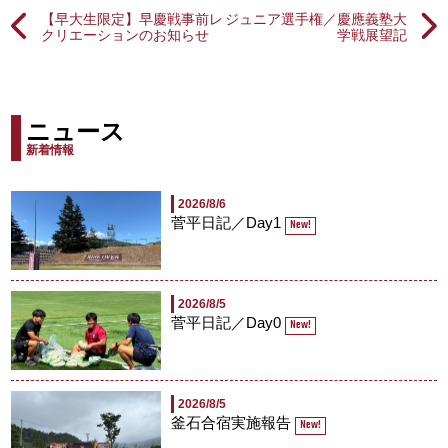
【早大生限定】早慶戦事前レ
ジュニア選手権／慶應義塾大
クリエーションのお知らせ
学戦展望記
ニュース
新着情報
2026/8/6
菅平日記／Day1
New!
2026/8/5
菅平日記／Day0
New!
2026/8/5
釜石合宿実施報告
New!