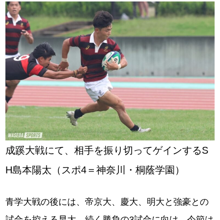
成蹊大戦にて、相手を振り切ってゲインするS
H島本陽太（スポ4＝神奈川・桐蔭学園）
青学大戦の後には、帝京大、慶大、明大と強豪との
試合を控える早大。続く勝負の3試合に向け、今節は