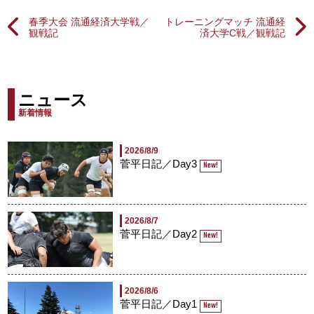
春季大会 流通経済大学戦／
トレーニングマッチ 流通経
観戦記
済大学C戦／観戦記
ニュース
新着情報
2026/8/9
菅平日記／Day3
New!
2026/8/7
菅平日記／Day2
New!
2026/8/6
菅平日記／Day1
New!