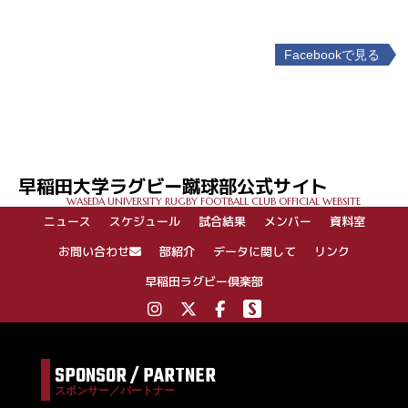
Facebookで見る
投
稿
ナ
ビ
ゲ
早稲田大学ラグビー蹴球部公式サイト
ー
WASEDA UNIVERSITY RUGBY FOOTBALL CLUB OFFICIAL WEBSITE
シ
ニュース
スケジュール
試合結果
メンバー
資料室
ョ
ン
お問い合わせ
部紹介
データに関して
リンク
早稲田ラグビー倶楽部
SPONSOR / PARTNER
スポンサー／パートナー