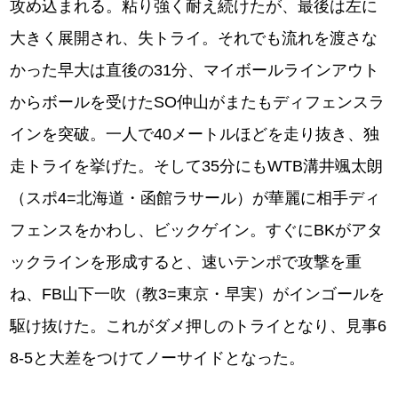
攻め込まれる。粘り強く耐え続けたが、最後は左に
大きく展開され、失トライ。それでも流れを渡さな
かった早大は直後の31分、マイボールラインアウト
からボールを受けたSO仲山がまたもディフェンスラ
インを突破。一人で40メートルほどを走り抜き、独
走トライを挙げた。そして35分にもWTB溝井颯太朗
（スポ4=北海道・函館ラサール）が華麗に相手ディ
フェンスをかわし、ビックゲイン。すぐにBKがアタ
ックラインを形成すると、速いテンポで攻撃を重
ね、FB山下一吹（教3=東京・早実）がインゴールを
駆け抜けた。これがダメ押しのトライとなり、見事6
8-5と大差をつけてノーサイドとなった。