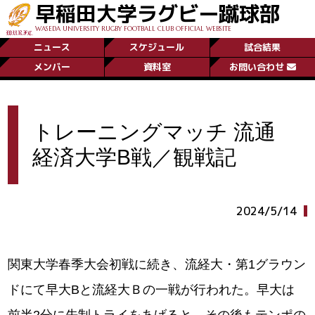
早稲田大学ラグビー蹴球部
WASEDA UNIVERSITY RUGBY FOOTBALL CLUB OFFICIAL WEBSITE
ニュース
スケジュール
試合結果
メンバー
資料室
お問い合わせ
トレーニングマッチ 流通
経済大学B戦／観戦記
2024/5/14
関東大学春季大会初戦に続き、流経大・第1グラウン
ドにて早大Bと流経大Ｂの一戦が行われた。早大は