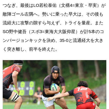
つなぎ、最後はLO若松泰佑（文構4=東京・早実）が
敵陣ゴール左隅へ。勢いに乗った早大は、その後も
流経大に攻撃の隙すら与えず、トライを量産。また
SO野中健吾（スポ3=東海大大阪仰星）が計5本のコ
ンバージョンキックを決め、35-0と流通経大を大き
く突き離し、前半を終えた。