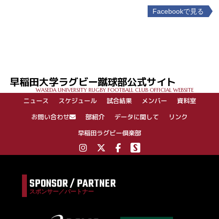
Facebookで見る
投
稿
ナ
ビ
ゲ
早稲田大学ラグビー蹴球部公式サイト
ー
WASEDA UNIVERSITY RUGBY FOOTBALL CLUB OFFICIAL WEBSITE
シ
ニュース
スケジュール
試合結果
メンバー
資料室
ョ
ン
お問い合わせ
部紹介
データに関して
リンク
早稲田ラグビー倶楽部
SPONSOR / PARTNER
スポンサー／パートナー