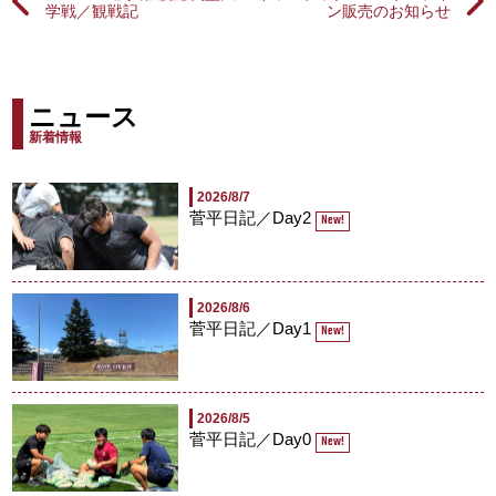
学戦／観戦記
ン販売のお知らせ
ニュース
新着情報
2026/8/7
菅平日記／Day2
New!
2026/8/6
菅平日記／Day1
New!
2026/8/5
菅平日記／Day0
New!