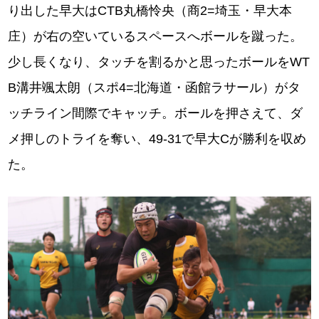
り出した早大はCTB丸橋怜央（商2=埼玉・早大本
庄）が右の空いているスペースへボールを蹴った。
少し長くなり、タッチを割るかと思ったボールをWT
B溝井颯太朗（スポ4=北海道・函館ラサール）がタ
ッチライン間際でキャッチ。ボールを押さえて、ダ
メ押しのトライを奪い、49-31で早大Cが勝利を収め
た。