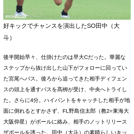
好キックでチャンスを演出したSO田中（大
斗）
後半開始早々、仕掛けたのは早大Cだった。華麗な
ステップから抜け出した山下がフォローに回ってい
た宮尾へパス。後ろから追ってきた相手ディフェン
スの頭上を通すパスを髙栁が受け、中央へトライし
た。さらに4分。ハイパントをキャッチした相手が地
面に倒れるとすかさず、FL野島信太郎（教2=東海大
大阪仰星）がボールに絡み、相手のノットリリース
ザボールを誘った。田中（大斗）の素晴らしいキッ