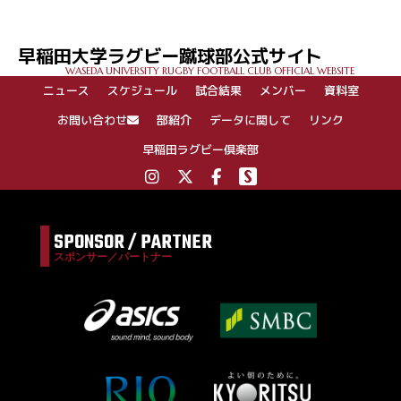
ナ
ビ
ゲ
早稲田大学ラグビー蹴球部公式サイト
ー
WASEDA UNIVERSITY RUGBY FOOTBALL CLUB OFFICIAL WEBSITE
シ
ニュース
スケジュール
試合結果
メンバー
資料室
ョ
ン
お問い合わせ
部紹介
データに関して
リンク
早稲田ラグビー倶楽部
SPONSOR / PARTNER
スポンサー／パートナー